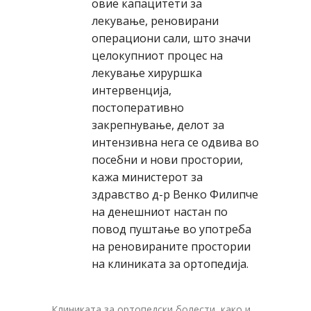
овие капацитети за
лекување, реновирани
операциони сали, што значи
целокупниот процес на
лекување хируршка
интервенција,
постоперативно
закрепнување, делот за
интензивна нега се одвива во
посебни и нови простории,
кажа министерот за
здравство д-р Венко Филипче
на денешниот настан по
повод пуштање во употреба
на реновираните простории
на клиниката за ортопедија.
Клиниката за ортопедски болести, како и