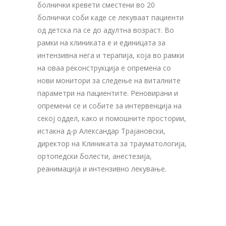
болнички кревети сместени во 20
болнички соби каде се лекуваат пациенти
од детска па се до адултна возраст. Во
рамки на клиниката е и единицата за
интензивна нега и терапија, која во рамки
на оваа реконструкција е опремена со
нови монитори за следење на виталните
параметри на пациентите. Реновирани и
опремени се и собите за интервенција на
секој оддел, како и помошните простории,
истакна д-р Александар Трајановски,
директор на Клиниката за трауматологија,
ортопедски болести, анестезија,
реанимација и интензивно лекување.