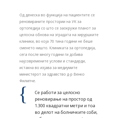
Од денеска во функција на пациентите се
реновираните простории на УК за
ортопедија со што се заокружи планот за
целосна обнова на зградата на хируршките
клиники, во која 70 тина години не беше
сменето ништо. Клиниката за ортопедија,
сега после многу години ги добива
најсовремените услови и стандарди,
истакна во изјава за медиумите
министерот за здравство д-р Венко
Филипче.
Се работи за целосно
реновирање на простор од
1.300 квадратни метри и тоа
во делот на болничките соби,