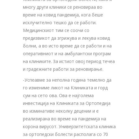
многу други клиники се реновираа во
време на ковид пандемија, кога беше
исклучително тешко да се работи.
Медицинскиот тим се соочи со
предизвикот да згрижува и лекува ковид
болни, а во исто време да се работи и на
оперативниот и на амбулантски програм
на клиниките. За истиот овој период течеа
и градежните работи за реновирање.
-Успеавме за неполна година темелно да
го измениме ликот на Клиниката и горд
сум на сето ова. Ова е најголема
инвестиција на Клиниката за Ортопедија
во изминативе неколку децении и е
реализирана во време на пандемија на
корона вирусот. Универзитетската клиника
за ортопедски болести располага со 70