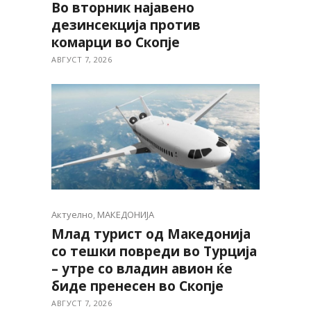
Во вторник најавено
дезинсекција против
комарци во Скопје
АВГУСТ 7, 2026
Актуелно
,
МАКЕДОНИЈА
Млад турист од Македонија
со тешки повреди во Турција
– утре со владин авион ќе
биде пренесен во Скопје
АВГУСТ 7, 2026