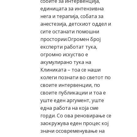
собите за интервенција,
единицата за интензивна
нега и терапија, собата за
анестезија, детскиот оддел и
сите останати помошни
простории.Огромен број
експерти работат тука,
огромно искуство е
акумулирано тука на
Клиниката – тоа се наши
колеги познати во светот по
своите интервенции, по
своите публикации и тоа е
уште еден аргумент, уште
една работа на која сме
горди. Со ова реновирање се
заокружува еден процес кој
значи осовременување на