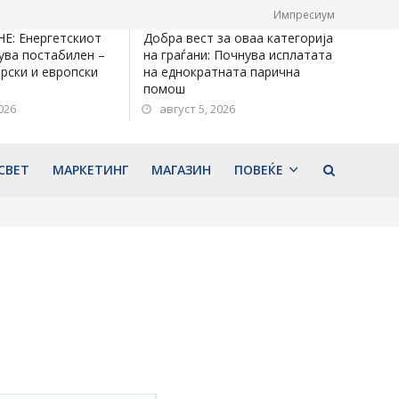
Импресиум
: Енергетскиот
Добра вест за оваа категорија
ува постабилен –
на граѓани: Почнува исплатата
врски и европски
на еднократната парична
помош
026
август 5, 2026
СВЕТ
МАРКЕТИНГ
МАГАЗИН
ПОВЕЌЕ