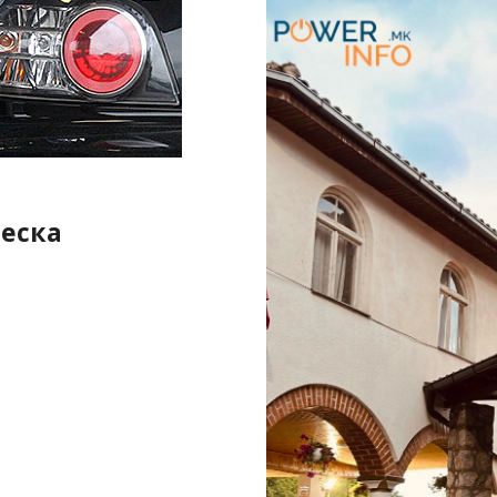
неска