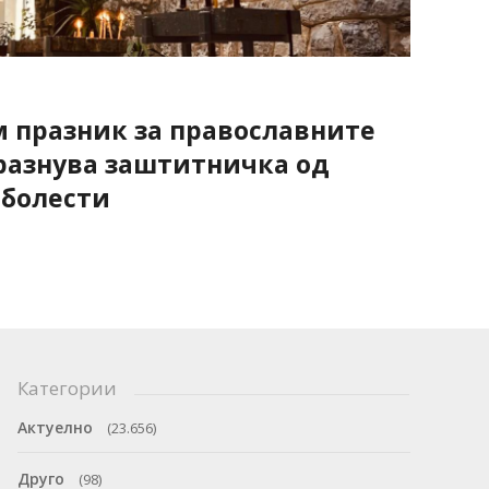
ем празник за православните
празнува заштитничка од
 болести
Категории
Актуелно
(23.656)
Друго
(98)