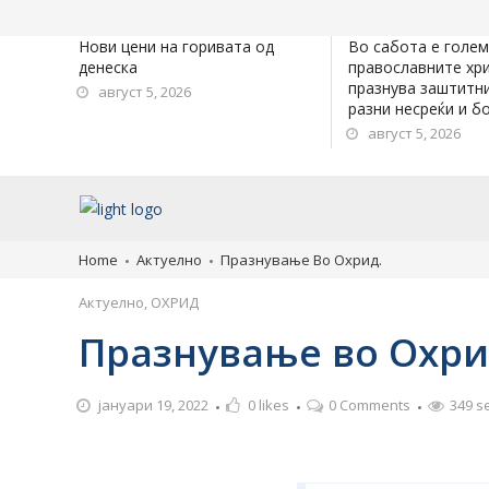
Нови цени на горивата од
Во сабота е голем
денеска
православните хри
празнува заштитн
август 5, 2026
разни несреќи и б
август 5, 2026
Home
Актуелно
Празнување Во Охрид.
Актуелно
,
ОХРИД
Празнување во Охри
јануари 19, 2022
0
likes
0 Comments
349 s