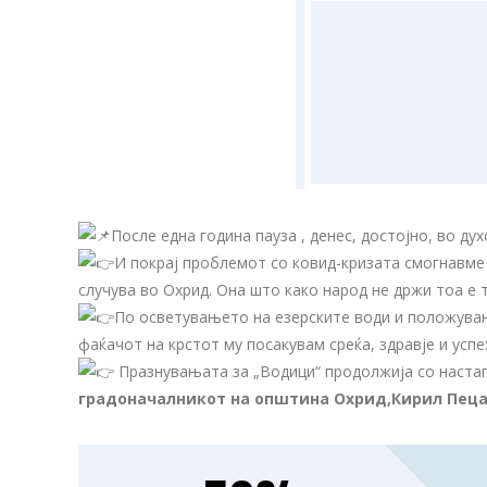
После една година пауза , денес, достојно, во ду
И покрај проблемот со ковид-кризата смогнавме 
случува во Охрид. Она што како народ не држи тоа е т
По осветувањето на езерските води и положувањ
фаќачот на крстот му посакувам среќа, здравје и успе
Празнувањата за „Водици“ продолжија со настап
градоначалникот на општина Охрид,Кирил Пеца