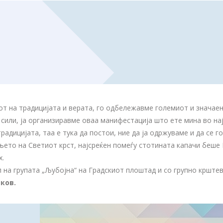
хот на традицијата и верата, го одбележавме големиот и значаен
сили, ја организиравме оваа манифестација што ете мина во нај
радицијата, таа е тука да постои, ние да ја одржуваме и да се г
ето на Светиот крст, најсреќен помеѓу стотината капачи беше 
х.
 на групата „Љубојна“ на Градскиот плоштад и со групно крште
ков.