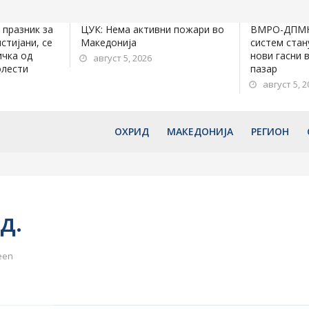
 празник за
ЦУК: Нема активни пожари во
ВМРО-ДПМНЕ
стијани, се
Македонија
систем стан
ичка од
нови гасни 
август 5, 2026
олести
пазар
август 5, 2
ОХРИД
МАКЕДОНИЈА
РЕГИОН
д.
een