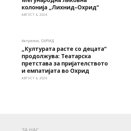
Меѓународна ликовна
колонија „Лихнид–Охрид“
АВГУСТ 6, 2026
Актуелно
,
ОХРИД
„Културата расте со децата“
продолжува: Театарска
претстава за пријателството
и емпатијата во Охрид
АВГУСТ 6, 2026
ЗА НАС