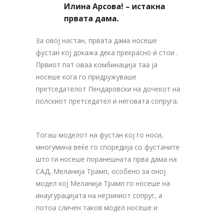
Илина Арсова! – истакна
првата дама.
За овој настан, првата дама носеше
фустан кој докажа дека прекрасно ѝ стои .
Првиот пат оваа комбинација таа ја
носеше кога го придружуваше
претседателот Пендаровски на дочекот на
полскиот претседател и неговата сопруга.
Тогаш моделот на фустан кој го носи,
многумина веќе го споредија со фустаните
што ги носеше поранешната прва дама на
САД, Меланија Трамп, особено за оној
модел кој Меланија Трамп го носеше на
инаугурацијата на нејзиниот сопруг, а
потоа сличен таков модел носеше и