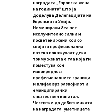
наградата „Европска жена
на годината“ што ја
доделува Делегацијата на
Европската Унија.
Номинирани беа пет
исклучително силни и
посветени жени кои со
својата професионална
патека покажуваат дека
токму жената е таа која ги
поместува кон
извонредност
професионалните граници
и влијае врз развојниот и
еманципирачки
општествен капитал.
Честитки до добитничката
на наградата, уметницата