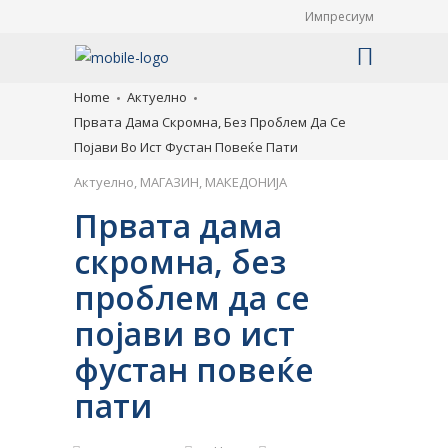
Импресиум
Home
Актуелно
Првата Дама Скромна, Без Проблем Да Се
Појави Во Ист Фустан Повеќе Пати
Актуелно
,
МАГАЗИН
,
МАКЕДОНИЈА
Првата дама
скромна, без
проблем да се
појави во ист
фустан повеќе
пати