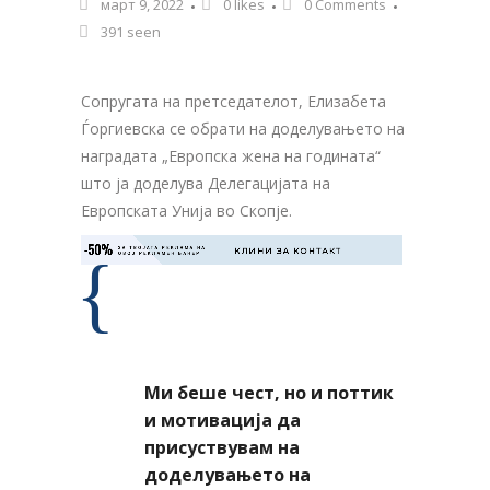
март 9, 2022
0
likes
0 Comments
391 seen
Сопругата на претседателот, Елизабета
Ѓоргиевска се обрати на доделувањето на
наградата „Европска жена на годината“
што ја доделува Делегацијата на
Европската Унија во Скопје.
-50%
ЗА ТВОЈАТА РЕКЛАМА НА

КЛИНИ ЗА КОНТАКТ
ОВОЈ РЕКЛАМЕН БАНЕР
Ми беше чест, но и поттик
и мотивација да
присуствувам на
доделувањето на