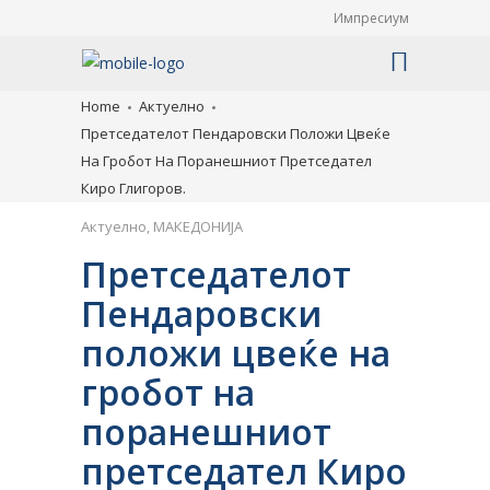
Импресиум
Home
Актуелно
Претседателот Пендаровски Положи Цвеќе
На Гробот На Поранешниот Претседател
Киро Глигоров.
Актуелно
,
МАКЕДОНИЈА
Претседателот
Пендаровски
положи цвеќе на
гробот на
поранешниот
претседател Киро