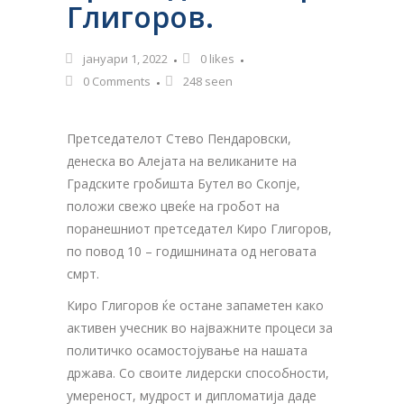
Глигоров.
јануари 1, 2022
0
likes
0 Comments
248 seen
Претседателот Стево Пендаровски,
денеска во Алејата на великаните на
Градските гробишта Бутел во Скопје,
положи свежо цвеќе на гробот на
поранешниот претседател Киро Глигоров,
по повод 10 – годишнината од неговата
смрт.
Киро Глигоров ќе остане запаметен како
активен учесник во најважните процеси за
политичко осамостојување на нашата
држава. Со своите лидерски способности,
умереност, мудрост и дипломатија даде