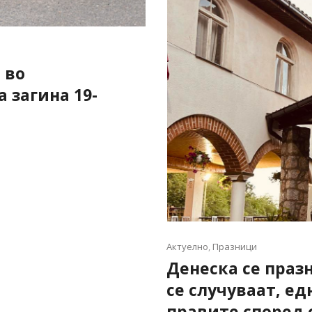
 во
а загина 19-
Актуелно
,
Празници
Денеска се праз
се случуваат, ед
правите според 