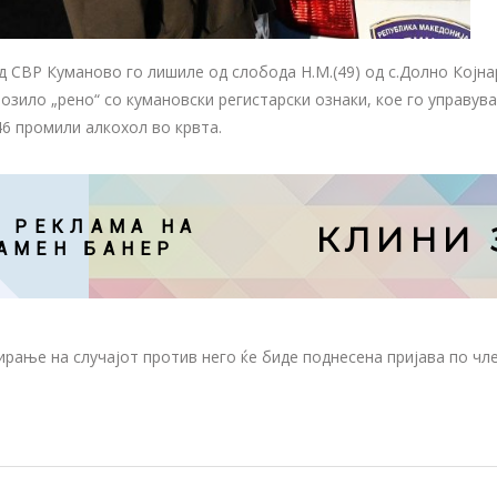
од СВР Куманово го лишиле од слобода Н.М.(49) од с.Долно Којна
зило „рено“ со кумановски регистарски ознаки, кое го управува
46 промили алкохол во крвта.
 РЕКЛАМА НА

КЛИНИ 
АМЕН БАНЕР
ирање на случајот против него ќе биде поднесена пријава по чл