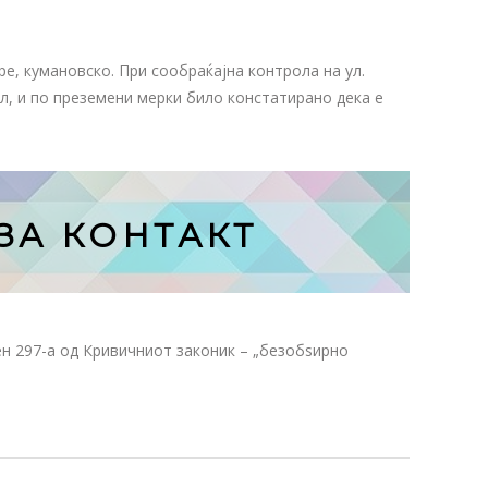
ре, кумановско. При сообраќајна контрола на ул.
л, и по преземени мерки било констатирано дека е
ЗА КОНТАКТ
ен 297-а од Кривичниот законик – „безобѕирно