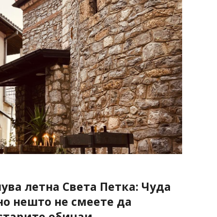
нува летна Света Петка: Чуда
но нешто не смеете да
старите обичаи