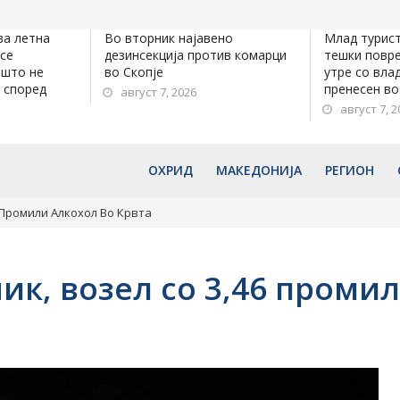
ва летна
Во вторник најавено
Млад турист
 се
дезинсекција против комарци
тешки повре
ешто не
во Скопје
утре со вла
 според
пренесен во
август 7, 2026
август 7, 2
ОХРИД
МАКЕДОНИЈА
РЕГИОН
 Промили Алкохол Во Крвта
к, возел со 3,46 промил