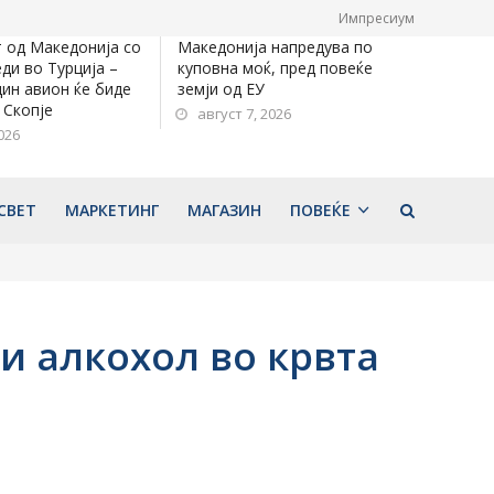
Импресиум
 од Македонија со
Македонија напредува по
ди во Турција –
куповна моќ, пред повеќе
дин авион ќе биде
земји од ЕУ
 Скопје
август 7, 2026
026
СВЕТ
МАРКЕТИНГ
МАГАЗИН
ПОВЕЌЕ
и алкохол во крвта