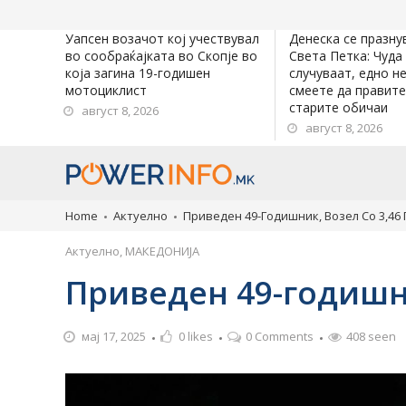
Уапсен возачот кој учествувал
Денеска се празну
во сообраќајката во Скопје во
Света Петка: Чуда
која загина 19-годишен
случуваат, едно н
мотоциклист
смеете да правите
старите обичаи
август 8, 2026
август 8, 2026
Home
Актуелно
Приведен 49-Годишник, Возел Со 3,46
Актуелно
,
МАКЕДОНИЈА
Приведен 49-годишни
мај 17, 2025
0
likes
0 Comments
408 seen