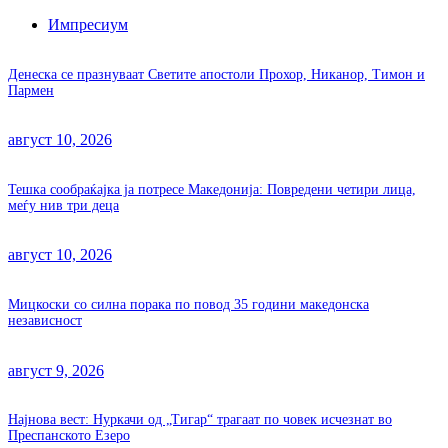
Импресиум
Денеска се празнуваат Светите апостоли Прохор, Никанор, Тимон и
Пармен
август 10, 2026
Тешка сообраќајка ја потресе Македонија: Повредени четири лица,
меѓу нив три деца
август 10, 2026
Мицкоски со силна порака по повод 35 години македонска
независност
август 9, 2026
Најнова вест: Нуркачи од „Тигар“ трагаат по човек исчезнат во
Преспанското Езеро