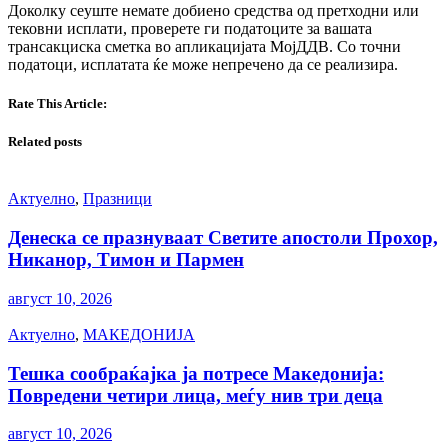
Доколку сеуште немате добиено средства од претходни или
тековни исплати, проверете ги податоците за вашата
трансакциска сметка во апликацијата МојДДВ. Со точни
податоци, исплатата ќе може непречено да се реализира.
Rate This Article:
Related posts
Актуелно
,
Празници
Денеска се празнуваат Светите апостоли Прохор,
Никанор, Тимон и Пармен
август 10, 2026
Актуелно
,
МАКЕДОНИЈА
Тешка сообраќајка ја потресе Македонија:
Повредени четири лица, меѓу нив три деца
август 10, 2026