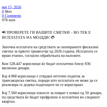
мај 15, 2026
0
likes
0 Comments
978 seen
📢 ПРОВЕРЕТЕ ГИ ВАШИТЕ СМЕТКИ – ВО ТЕК Е
ИСПЛАТАТА НА МОЈДДВ! 💳
Започна исплатата на средствата за скенираните фискални
сметки за првото тримесечје од 2026 година. Исплатата се
врши етапно, согласно обработката на налозите.
Кон 528.447 корисници ќе бидат исплатени близу 836
милиони денари.
Кај 4.968 корисници е утврден неточен податок за
трансакциска сметка, поради што исплатата не може да се
реализира се додека податоците не се коригираат.
Кај 7.560 корисници износот за поврат е помал од 50 денари,
па средствата ќе бидат префрлени и исплатени во следниот
квартал.