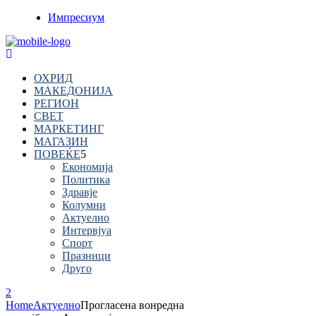
Импресиум
ОХРИД
МАКЕДОНИЈА
РЕГИОН
СВЕТ
МАРКЕТИНГ
МАГАЗИН
ПОВЕЌЕ
Економија
Политика
Здравје
Колумни
Актуелно
Интервјуа
Спорт
Празници
Друго
Home
Актуелно
Прогласена вонредна