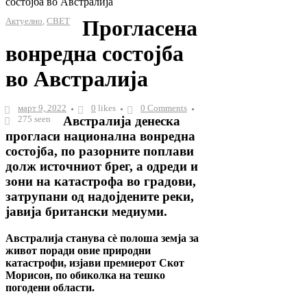
состојба во Австралија
Актуелно
,
СВЕТ
Прогласена
вонредна состојба
во Австралија
март 9, 2022
0
likes
0 Comments
275 seen
Австралија денеска
прогласи национална вонредна
состојба, по разорните поплави
долж источниот брег, а одреди и
зони на катастрофа во градови,
затрупани од надојдените реки,
јавија британски медиуми.
Австралија станува сè полоша земја за
живот поради овие природни
катастрофи, изјави премиерот Скот
Морисон, по обиколка на тешко
погодени области.