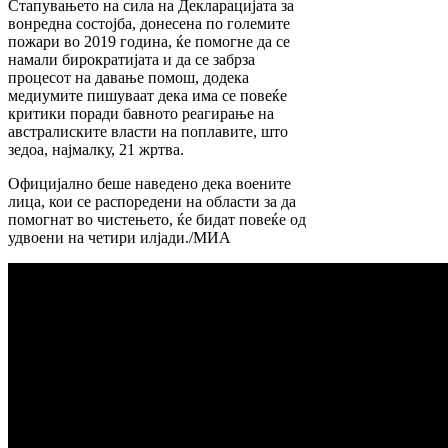
Стапувањето на сила на Декларацијата за
вонредна состојба, донесена по големите
пожари во 2019 година, ќе помогне да се
намали бирократијата и да се забрза
процесот на давање помош, додека
медиумите пишуваат дека има се повеќе
критики поради бавното реагирање на
австралиските власти на поплавите, што
зедоа, најмалку, 21 жртва.
Официјално беше наведено дека воените
лица, кои се распоредени на области за да
помогнат во чистењето, ќе бидат повеќе од
удвоени на четири илјади./МИА