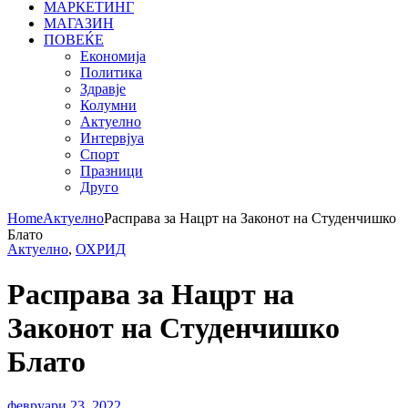
МАРКЕТИНГ
МАГАЗИН
ПОВЕЌЕ
Економија
Политика
Здравје
Колумни
Актуелно
Интервјуа
Спорт
Празници
Друго
Home
Актуелно
Расправа за Нацрт на Законот на Студенчишко
Блато
Актуелно
,
ОХРИД
Расправа за Нацрт на
Законот на Студенчишко
Блато
февруари 23, 2022