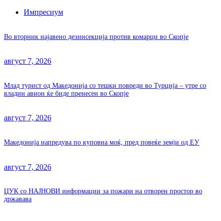
Импресиум
Во вторник најавено дезинсекција против комарци во Скопје
август 7, 2026
Млад турист од Македонија со тешки повреди во Турција – утре со
владин авион ќе биде пренесен во Скопје
август 7, 2026
Македонија напредува по куповна моќ, пред повеќе земји од ЕУ
август 7, 2026
ЦУК со НАЈНОВИ информации за пожари на отворен простор во
државава