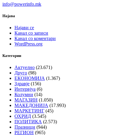
info@powerinfo.mk
Најава
Најави се
Канал со записи
Канал со коментари
WordPress.org
Категории
Актуелно
(23.671)
Друго
(98)
ЕКОНОМИЈА
(1.367)
Здравје
(156)
Интервјуа
(6)
Колумни
(14)
МАГАЗИН
(1.050)
МАКЕДОНИЈА
(17.993)
МАРКЕТИНГ
(45)
ОХРИД
(3.545)
ПОЛИТИКА
(2.573)
Празници
(944)
РЕГИОН
(965)