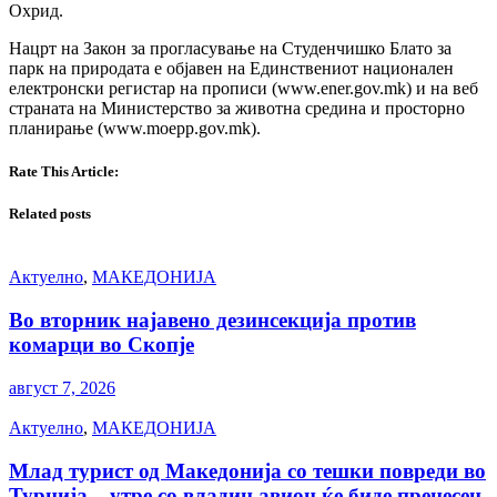
Охрид.
Нацрт на Закон за прогласување на Студенчишко Блато за
парк на природата е објавен на Единствениот национален
електронски регистар на прописи (www.ener.gov.mk) и на веб
страната на Министерство за животна средина и просторно
планирање (www.moepp.gov.mk).
Rate This Article:
Related posts
Актуелно
,
МАКЕДОНИЈА
Во вторник најавено дезинсекција против
комарци во Скопје
август 7, 2026
Актуелно
,
МАКЕДОНИЈА
Млад турист од Македонија со тешки повреди во
Турција – утре со владин авион ќе биде пренесен