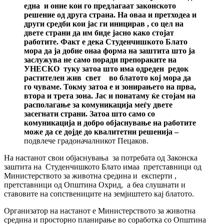
една и оние кои го предлагаат законското
решение од друга страна. На оваа и претходеа и
други средби кои јас ги иницирав , со цел на
двете страни да им биде јасно како стојат
работите. Факт е дека Студенчишкото Блато
мора да ја добие онаа форма на заштита што ја
заслужува не само поради препораките на
УНЕСКО туку затоа што има одреден редок
растителен жив свет во блатото кој мора да
го чуваме. Токму затоа е и зонирањето на прва,
втора и трета зона. Јас и понатаму ќе стојам на
располагање за комуникација меѓу двете
засегнати страни. Затоа што само со
комуникација и добро објаснување на работите
може да се дојде до квалитетни решенија –
подвлече градоначалникот Пецаков.
На настанот свои објаснувања за потребата од Законска
заштита на Студенчишкото Блато имаа претставници од
Министерството за животна средина и експерти ,
претставници од Општина Охрид, а беа слушнати и
ставовите на сопствениците на земјиштето кај блатото.
Организатор на настанот е Министерството за животна
средина и просторно планирање во соработка со Општинa