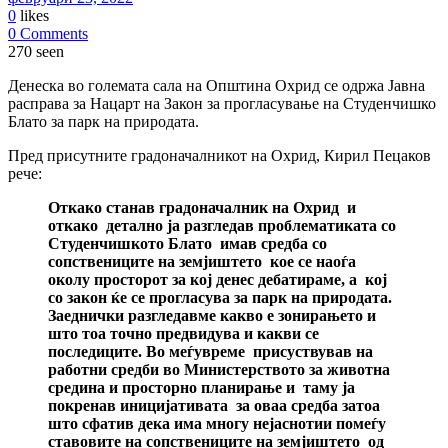
0
likes
0 Comments
270 seen
Денеска во големата сала на Општина Охрид се одржа Јавна
расправа за Нацарт на Закон за прогласување на Студенчишко
Блато за парк на природата.
Пред присутните градоначалникот на Охрид, Кирил Пецаков
рече:
Откако станав градоначалник на Охрид и
откако детално ја разгледав проблематиката со
Студенчишкото Блато имав средба со
сопствениците на земјиштето кое се наоѓа
околу просторот за кој денес дебатираме, а кој
со закон ќе се прогласува за парк на природата.
Заеднички разгледавме какво е зонирањето и
што тоа точно предвидува и какви се
последиците. Во меѓувреме присуствував на
работни средби во Министерството за животна
средина и просторно планирање и таму ја
покренав иницијативата за оваа средба затоа
што сфатив дека има многу нејаснотии помеѓу
ставовите на сопствениците на земјиштето од