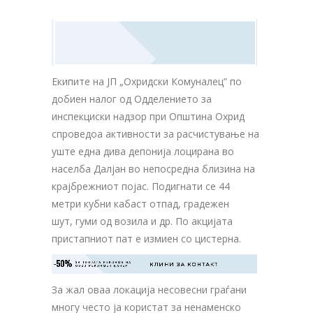
Екипите на ЈП „Охридски Комуналец” по
добиен налог од Одделението за
инспекциски надзор при Општина Охрид
спроведoa активности за расчистување на
уште една дива депонија лоцирана во
населба Далјан во непосредна близина на
крајбрежниот појас. Подигнати се 44
метри кубни кабаст отпад, градежен
шут, гуми од возила и др. По акцијата
пристапниот пат е измиен со цистерна.
-50%
ЗА ТВОЈАТА РЕКЛАМА НА

КЛИНИ ЗА КОНТАКТ
ОВОЈ РЕКЛАМЕН БАНЕР
За жал оваа локација несовесни граѓани
многу често ја користат за ненаменско