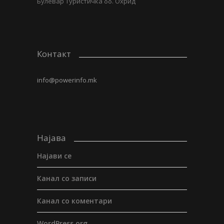
Булевар Туристичка бб. Охрид
Контакт
info@powerinfo.mk
Најава
Најави се
Канал со записи
Канал со коментари
WordPress.org