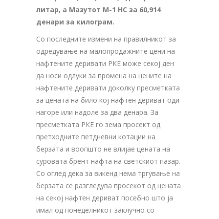
литар, а Мазутот М-1 НС за 60,914
денари за килограм.
Со последните измени на правилникот за
одредување на малопродажните цени на
нафтените деривати РКЕ може секој ден
да носи одлуки за промена на цените на
нафтените деривати доколку пресметката
за цената на било кој нафтен дериват оди
нагоре или надоле за два денара. За
пресметката РКЕ го зема просект од
претходните петдневни котации на
берзата и воопшто не влијае цената на
суровата брент нафта на светскиот пазар.
Со оглед дека за викенд нема тргување на
берзата се разгледува просекот од цената
на секој нафтен дериват посебно што ја
имал од понеделникот заклучно со