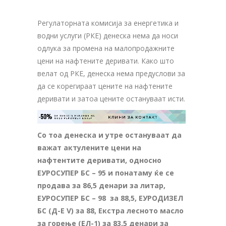
Регулаторната комисија за енергетика и
водни услуги (РКЕ) денеска нема да носи
одлука за промена на малопродажните
цени на нафтените деривати. Како што
велат од РКЕ, денеска нема предуслови за
да се корегираат цените на нафтените
деривати и затоа цените остануваат исти.
-50%
ЗА ТВОЈАТА РЕКЛАМА НА

КЛИНИ ЗА КОНТАКТ
ОВОЈ РЕКЛАМЕН БАНЕР
Со тоа денеска и утре остануваат да
важат актулените цени на
нафтентите деривати, односно
ЕУРОСУПЕР БС – 95 и понатаму ќе се
продава за 86,5 денари за литар,
ЕУРОСУПЕР БС – 98 за 88,5, ЕУРОДИЗЕЛ
БС (Д-Е V) за 88, Екстра лесното масло
за горење (ЕЛ-1) за 83,5 денари за