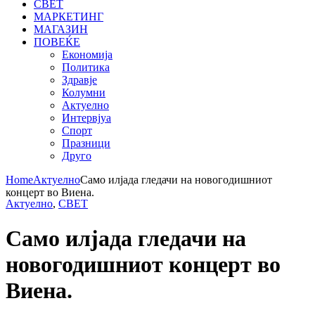
СВЕТ
МАРКЕТИНГ
МАГАЗИН
ПОВЕЌЕ
Економија
Политика
Здравје
Колумни
Актуелно
Интервјуа
Спорт
Празници
Друго
Home
Актуелно
Само илјада гледачи на новогодишниот
концерт во Виена.
Актуелно
,
СВЕТ
Само илјада гледачи на
новогодишниот концерт во
Виена.