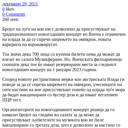
декември 29, 2021
0
likes
0 Comments
260 seen
Бројот на луѓе на кои им е дозволено да присуствуваат на
традиционалниот новогодишен концерт во Виена е ограничен
на илјада за да се спречи ширењето на омикрон, новата
варијанта на коронавирусот.
Тоа значи дека 700 лица со купени билети нема да можат да
влезат во салата Музикфераин. Но, Виенската филхармонија
соопшти дека тие ќе имаат резервирани места за следниот
новогодишен концерт на 1 јануари 2023 година.
Според новите рестриктивни мерки кои австриската Влада ги
воведе за да се спречи ширењето на омикрон, учесниците на
сите настани на кои присуствуваат повеќе од илјада луѓе мора
да бидат вакцинирани со бустер доза и да имаат негативен
ПЦР тест.
Организаторите на новогодишниот концерт решија да го
намалат бројот на гледачи во салата за да може да
присуствуваат љубителите на музиката кои не биле
вакцинирани со третата доза, што е дозволено за настани со