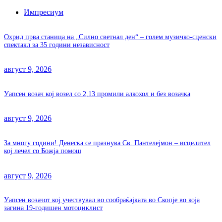
Импресиум
Охрид прва станица на „Силно светнал ден“ – голем музичко-сценски
спектакл за 35 години независност
август 9, 2026
Уапсен возач кој возел со 2,13 промили алкохол и без возачка
август 9, 2026
За многу години! Денеска се празнува Св. Пантелејмон – исцелител
кој лечел со Божја помош
август 9, 2026
Уапсен возачот кој учествувал во сообраќајката во Скопје во која
загина 19-годишен мотоциклист