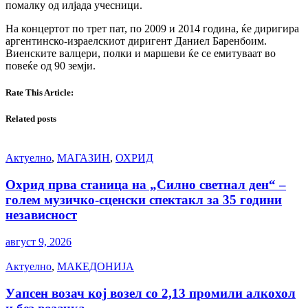
помалку од илјада учесници.
На концертот по трет пат, по 2009 и 2014 година, ќе диригира
аргентинско-израелскиот диригент Даниел Баренбоим.
Виенските валцери, полки и маршеви ќе се емитуваат во
повеќе од 90 земји.
Rate This Article:
Related posts
Актуелно
,
МАГАЗИН
,
ОХРИД
Охрид прва станица на „Силно светнал ден“ –
голем музичко-сценски спектакл за 35 години
независност
август 9, 2026
Актуелно
,
МАКЕДОНИЈА
Уапсен возач кој возел со 2,13 промили алкохол