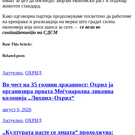
имаат за цел да обезбедат забрзан економски раст и подобар
животен стандард.
Како одговорна партија продолжуваме посветено да работиме
на креирање и реализација на мерки што градат силна
економија која носи шанса за сите. –
се вели во
соопштението на СДСМ
Rate This Article:
Related posts
Актуелно
,
ОХРИД
Во чест на 35 години државност: Охрид ја
организира првата Меѓународна ликовна
колонија „Лихнид–Охрид“
август 6, 2026
Актуелно
,
ОХРИД
„Културата расте со децата“ продолжува: