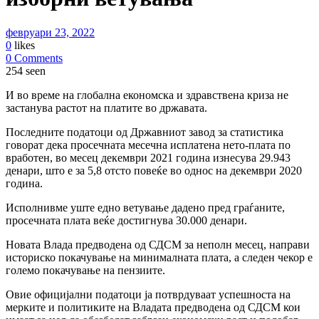
февруари 23, 2022
0
likes
0 Comments
254 seen
И во време на глобална економска и здравствена криза не
застанува растот на платите во државата.
Последните податоци од Државниот завод за статистика
говорат дека просечната месечна исплатена нето-плата по
вработен, во месец декември 2021 година изнесува 29.943
денари, што е за 5,8 отсто повеќе во однос на декември 2020
година.
Исполнивме уште едно ветување дадено пред граѓаните,
просечната плата веќе достигнува 30.000 денари.
Новата Влада предводена од СДСМ за неполн месец, направи
историско покачување на минималната плата, а следен чекор е
големо покачување на пензиите.
Овие официјални податоци ја потврдуваат успешноста на
мерките и политиките на Владата предводена од СДСМ кои