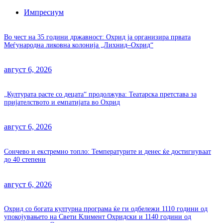
Импресиум
Во чест на 35 години државност: Охрид ја организира првата
Меѓународна ликовна колонија „Лихнид–Охрид“
август 6, 2026
„Културата расте со децата“ продолжува: Театарска претстава за
пријателството и емпатијата во Охрид
август 6, 2026
Сончево и екстремно топло: Температурите и денес ќе достигнуваат
до 40 степени
август 6, 2026
Охрид со богата културна програма ќе ги одбележи 1110 години од
упокојувањето на Свети Климент Охридски и 1140 години од