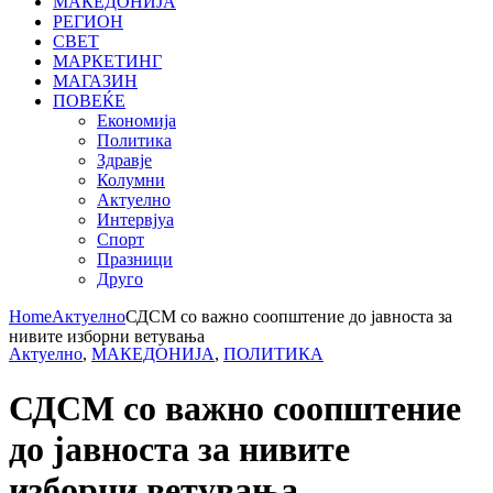
МАКЕДОНИЈА
РЕГИОН
СВЕТ
МАРКЕТИНГ
МАГАЗИН
ПОВЕЌЕ
Економија
Политика
Здравје
Колумни
Актуелно
Интервјуа
Спорт
Празници
Друго
Home
Актуелно
СДСМ со важно соопштение до јавноста за
нивите изборни ветувања
Актуелно
,
МАКЕДОНИЈА
,
ПОЛИТИКА
СДСМ со важно соопштение
до јавноста за нивите
изборни ветувања