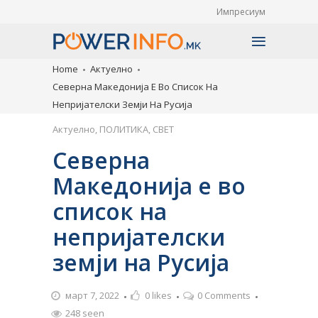
Импресиум
Home
Актуелно
Северна Македонија Е Во Список На
Непријателски Земји На Русија
Актуелно
,
ПОЛИТИКА
,
СВЕТ
Северна
Македонија е во
список на
непријателски
земји на Русија
март 7, 2022
0
likes
0 Comments
248 seen