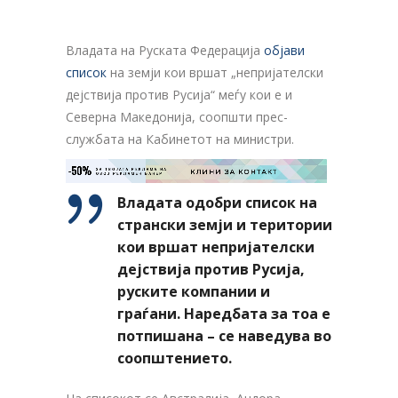
Владата на Руската Федерација
објави
список
на земји кои вршат „непријателски
дејствија против Русија“ меѓу кои е и
Северна Македонија, соопшти прес-
службата на Кабинетот на министри.
-50%
ЗА ТВОЈАТА РЕКЛАМА НА

КЛИНИ ЗА КОНТАКТ
ОВОЈ РЕКЛАМЕН БАНЕР
Владата одобри список на
странски земји и територии
кои вршат непријателски
дејствија против Русија,
руските компании и
граѓани. Наредбата за тоа е
потпишана – се наведува во
соопштението.