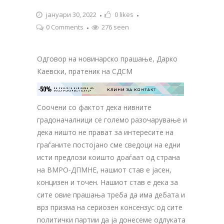
јануари 30, 2022
0
likes
0 Comments
276 seen
Одговор на новинарско прашање, Дарко
Каевски, пратеник на СДСМ
-50%
ЗА ТВОЈАТА РЕКЛАМА НА

КЛИНИ ЗА КОНТАКТ
ОВОЈ РЕКЛАМЕН БАНЕР
Соочени со фактот дека нивните
градоначалници се големо разочарување и
дека ништо не прават за интересите на
граѓаните постојано сме сведоци на едни
исти предлози коишто доаѓаат од страна
на ВМРО-ДПМНЕ, нашиот став е јасен,
концизен и точен. Нашиот став е дека за
сите овие прашања треба да има дебата и
врз призма на сериозен консензус од сите
политички партии да ја донесеме одлуката