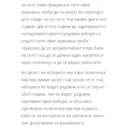
за сите овие прашања и сите овие
прашања треба да се решат во периодот
што следи, но за сето тоа имаме две и пол
години, две и пол години до одржувањето
на парламентарните редовни избори со
којшто сите овие прашања треба
сериозно да се аргументираат и врз база
на сето тоа да се донесе еден заклучок и
општ консензус и да се решат работите.
Во делот на изборите ние како политичка
партија имаме јасен став околу сето тоа,
изборите ќе бидат редовни и ќе се случат
2024 година, тие ќе бидат редовни
парламентарни избори, а сега како
одговорна политичка партија којашто
работи за интересите на граѓаните силно
сме фокусирани за решавање и