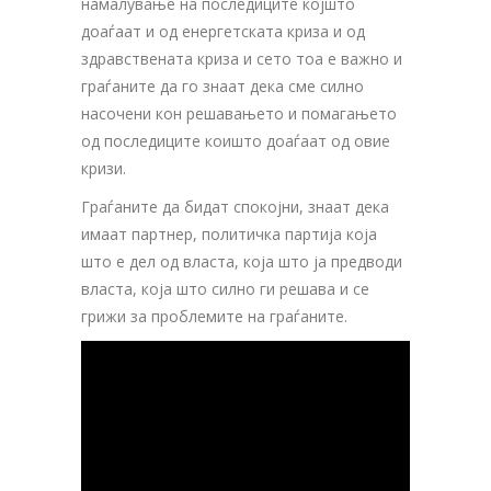
намалување на последиците којшто
доаѓаат и од енергетската криза и од
здравствената криза и сето тоа е важно и
граѓаните да го знаат дека сме силно
насочени кон решавањето и помагањето
од последиците коишто доаѓаат од овие
кризи.
Граѓаните да бидат спокојни, знаат дека
имаат партнер, политичка партија која
што е дел од власта, која што ја предводи
власта, која што силно ги решава и се
грижи за проблемите на граѓаните.