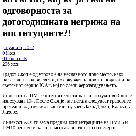
одговорноста за
догогодишната негрижа на
институциите?!
јануари 6, 2022
0
likes
0 Comments
296 seen
Градот Скопје од утрово е на неславното прво место, како
најзагаден град во светот, покажуваат најновите податоци на
светскиот сервис IQAir, кој го следи аерозагадувањето.
Индексот на ПМ 10 штетните честички во воздухот во Скопје
изнесуваат 194. После Скопје на листата следуваат градовите
претежно од азискиот континент, како Дака, Делхи, Калкута,
Лахоре.
Индексот AQI ги зема предвид концентрациите на ПМ2,5 и
ПМ10 честички, како и насоката и јачината на ветерот.