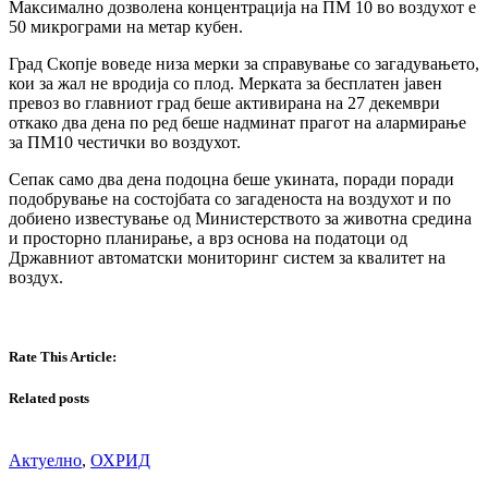
Максимално дозволена концентрација на ПМ 10 во воздухот е
50 микрограми на метар кубен.
Град Скопје воведе низа мерки за справување со загадувањето,
кои за жал не вродија со плод. Мерката за бесплатен јавен
превоз во главниот град беше активирана на 27 декември
откако два дена по ред беше надминат прагот на алармирање
за ПМ10 честички во воздухот.
Сепак само два дена подоцна беше укината, поради поради
подобрување на состојбата со загаденоста на воздухот и по
добиено известување од Министерството за животна средина
и просторно планирање, а врз основа на податоци од
Државниот автоматски мониторинг систем за квалитет на
воздух.
Rate This Article:
Related posts
Актуелно
,
ОХРИД