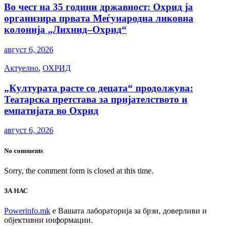
Во чест на 35 години државност: Охрид ја
организира првата Меѓународна ликовна
колонија „Лихнид–Охрид“
август 6, 2026
Актуелно
,
ОХРИД
„Културата расте со децата“ продолжува:
Театарска претстава за пријателството и
емпатијата во Охрид
август 6, 2026
No comments
Sorry, the comment form is closed at this time.
ЗА НАС
Powerinfo.mk
e Вашата лабораторија за брзи, доверливи и
објективни информации.