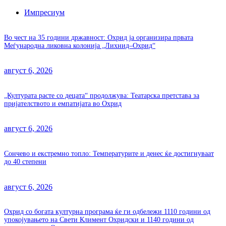
Импресиум
Во чест на 35 години државност: Охрид ја организира првата
Меѓународна ликовна колонија „Лихнид–Охрид“
август 6, 2026
„Културата расте со децата“ продолжува: Театарска претстава за
пријателството и емпатијата во Охрид
август 6, 2026
Сончево и екстремно топло: Температурите и денес ќе достигнуваат
до 40 степени
август 6, 2026
Охрид со богата културна програма ќе ги одбележи 1110 години од
упокојувањето на Свети Климент Охридски и 1140 години од