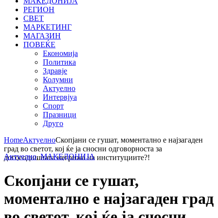
МАКЕДОНИЈА
РЕГИОН
СВЕТ
МАРКЕТИНГ
МАГАЗИН
ПОВЕЌЕ
Економија
Политика
Здравје
Колумни
Актуелно
Интервјуа
Спорт
Празници
Друго
Home
Актуелно
Скопјани се гушат, моментално е најзагаден
град во светот, кој ќе ја сносни одговорноста за
Актуелно
,
МАКЕДОНИЈА
догогодишната негрижа на институциите?!
Скопјани се гушат,
моментално е најзагаден град
во светот, кој ќе ја сносни