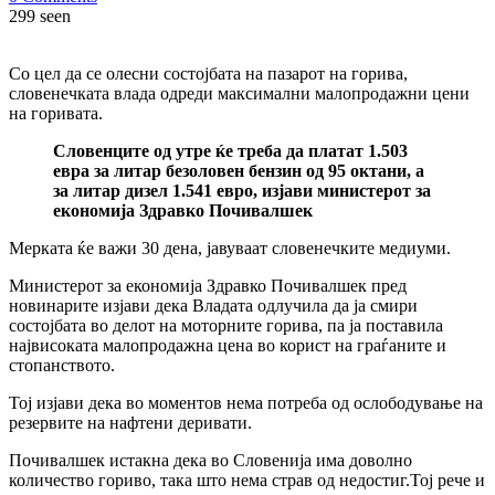
299 seen
Со цел да се олесни состојбата на пазарот на горива,
словенечката влада одреди максимални малопродажни цени
на горивата.
Словенците од утре ќе треба да платат 1.503
евра за литар безоловен бензин од 95 октани, а
за литар дизел 1.541 евро, изјави министерот за
економија Здравко Почивалшек
Мерката ќе важи 30 дена, јавуваат словенечките медиуми.
Министерот за економија Здравко Почивалшек пред
новинарите изјави дека Владата одлучила да ја смири
состојбата во делот на моторните горива, па ја поставила
највисоката малопродажна цена во корист на граѓаните и
стопанството.
Тој изјави дека во моментов нема потреба од ослободување на
резервите на нафтени деривати.
Почивалшек истакна дека во Словенија има доволно
количество гориво, така што нема страв од недостиг.Тој рече и