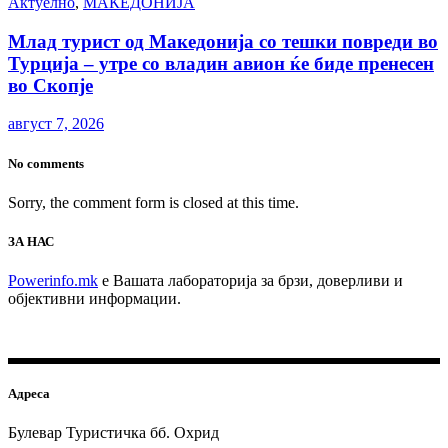
Актуелно
,
МАКЕДОНИЈА
Млад турист од Македонија со тешки повреди во
Турција – утре со владин авион ќе биде пренесен
во Скопје
август 7, 2026
No comments
Sorry, the comment form is closed at this time.
ЗА НАС
Powerinfo.mk
e Вашата лабораторија за брзи, доверливи и
објективни информации.
Адреса
Булевар Туристичка бб. Охрид