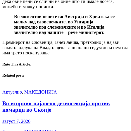
дека овие цени се слични на оние што ги имале досега,
можеби и малку пониски.
Во моментов цените во Австрија и Хрватска се
малку над словенечките, во Унгарија
значително под словенечките и во Италија
значително над нашите – рече министерот.
Премиерот на Словенија, Јанез Јанша, претходно ја најави
ваквата одлука на Владата дека за неполни седум дена нема да
има трето поскапување.
Rate This Article:
Related posts
Актуелно
,
МАКЕДОНИЈА
Во вторник најавено дезинсекција против
комарци во Скопје
август 7, 2026