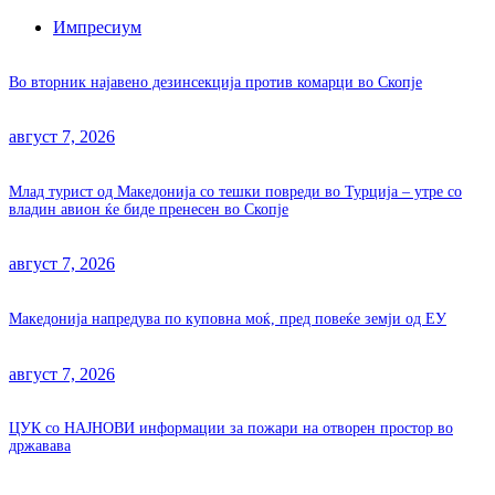
Импресиум
Во вторник најавено дезинсекција против комарци во Скопје
август 7, 2026
Млад турист од Македонија со тешки повреди во Турција – утре со
владин авион ќе биде пренесен во Скопје
август 7, 2026
Македонија напредува по куповна моќ, пред повеќе земји од ЕУ
август 7, 2026
ЦУК со НАЈНОВИ информации за пожари на отворен простор во
државава