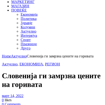
МАРКЕТИНГ
МАГАЗИН
ПОВЕЌЕ
Економија
Политика
Здравје
Колумни
Актуелно
Интервјуа
Спорт
Празници
Друго
Home
Актуелно
Словенија ги замрзна цените на горивата
Актуелно
,
ЕКОНОМИЈА
,
РЕГИОН
Словенија ги замрзна цените
на горивата
март 14, 2022
0
likes
0 Comments