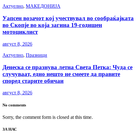
Актуелно
,
МАКЕДОНИЈА
Уапсен возачот кој учествувал во сообраќајката
во Скопје во која загина 19-годишен
мотоциклист
август 8, 2026
Актуелно
,
Празници
Денеска се празнува летна Света Петка: Чуда се
случуваат, едно нешто не смеете да правите
според старите обичаи
август 8, 2026
No comments
Sorry, the comment form is closed at this time.
ЗА НАС