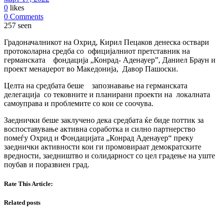
0
likes
0 Comments
257 seen
Градоначалникот на Охрид, Кирил Пецаков денеска оствари
протоколарна средба со официјалниот претставник на
германската фондација „Конрад- Аденауер”, Даниел Браун и
проект менаџерот во Македонија, Давор Пашоски.
Целта на средбата беше запознавање на германската
делегација со тековните и планирани проекти на локалната
самоуправа и проблемите со кои се соочува.
Заеднички беше заклучено дека средбата ќе биде поттик за
воспоставување активна соработка и силно партнерство
помеѓу Охрид и Фондацијата „Конрад Аденауер“ преку
заеднички активности кои ги промовираат демократските
вредности, зaедништво и солидарност со цел градење на уште
поубав и поразвиен град.
Rate This Article:
Related posts