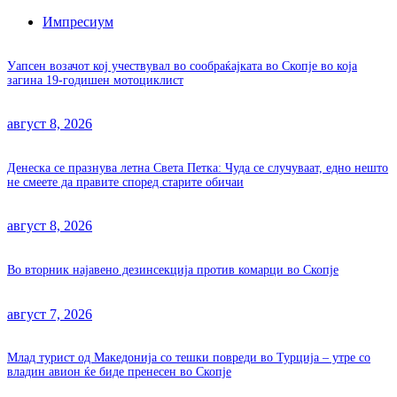
Импресиум
Уапсен возачот кој учествувал во сообраќајката во Скопје во која
загина 19-годишен мотоциклист
август 8, 2026
Денеска се празнува летна Света Петка: Чуда се случуваат, едно нешто
не смеете да правите според старите обичаи
август 8, 2026
Во вторник најавено дезинсекција против комарци во Скопје
август 7, 2026
Млад турист од Македонија со тешки повреди во Турција – утре со
владин авион ќе биде пренесен во Скопје