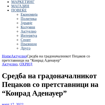
МАРКЕТИНГ
МАГАЗИН
ПОВЕЌЕ
Економија
Политика
Здравје
Колумни
Актуелно
Интервјуа
Спорт
Празници
Друго
Home
Актуелно
Средба на градоначалникот Пецаков со
претставници на “Конрад Аденауер”
Актуелно
,
ОХРИД
Средба на градоначалникот
Пецаков со претставници на
“Конрад Аденауер”
март 17, 2022