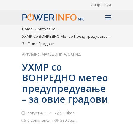
Импресиум
Home
Актуелно
УХМР Со ВОНРЕДНО Метео Предупредување –
За Овие Градови
Актуелно
,
МАКЕДОНИЈА
,
ОХРИД
УХМР со
ВОНРЕДНО метео
предупредување
– за овие градови
август 4, 2025
0
likes
0 Comments
580 seen