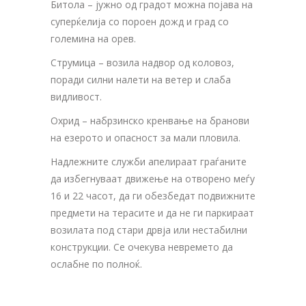
Битола – јужно од градот можна појава на
суперќелија со пороен дожд и град со
големина на орев.
Струмица – возила надвор од коловоз,
поради силни налети на ветер и слаба
видливост.
Охрид – набрзинско кренвање на бранови
на езерото и опасност за мали пловила.
Надлежните служби апелираат граѓаните
да избегнуваат движење на отворено меѓу
16 и 22 часот, да ги обезбедат подвижните
предмети на терасите и да не ги паркираат
возилата под стари дрвја или нестабилни
конструкции. Се очекува невремето да
ослабне по полноќ.