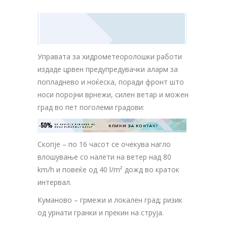
Управата за хидрометеоролошки работи
издаде црвен предупредувачки аларм за
попладнево и ноќеска, поради фронт што
носи поројни врнежи, силен ветар и можен
град во пет поголеми градови:
-50%
ЗА ТВОЈАТА РЕКЛАМА НА

КЛИНИ ЗА КОНТАКТ
ОВОЈ РЕКЛАМЕН БАНЕР
Скопје – по 16 часот се очекува нагло
влошување со налети на ветер над 80
km/h и повеќе од 40 l/m² дожд во краток
интервал.
Куманово – грмежи и локален град; ризик
од урнати гранки и прекин на струја.