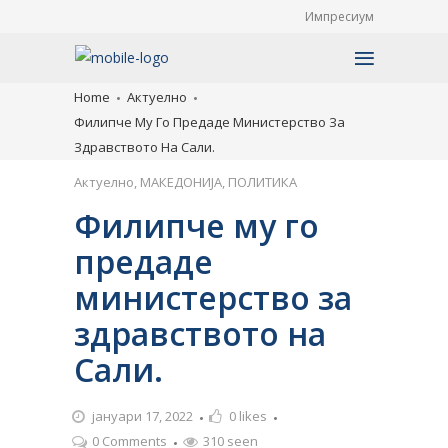
Импресиум
Home
Актуелно
Филипче Му Го Предаде Министерство За
Здравството На Сали.
Актуелно
,
МАКЕДОНИЈА
,
ПОЛИТИКА
Филипче му го
предаде
министерство за
здравството на
Сали.
јануари 17, 2022
0
likes
0 Comments
310 seen