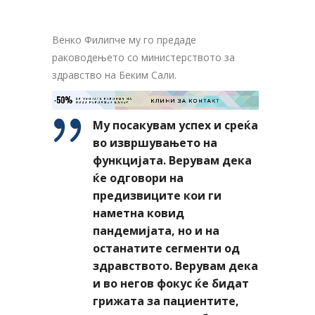
Венко Филипче му го предаде
раководењето со министерството за
здравство на Беким Сали.
-50%
ЗА ТВОЈАТА РЕКЛАМА НА

КЛИНИ ЗА КОНТАКТ
ОВОЈ РЕКЛАМЕН БАНЕР
Му посакувам успех и среќа
во извршувањето на
функцијата. Верувам дека
ќе одговори на
предизвиците кои ги
наметна ковид
пандемијата, но и на
останатите сегменти од
здравството. Верувам дека
и во негов фокус ќе бидат
грижата за пациентите,