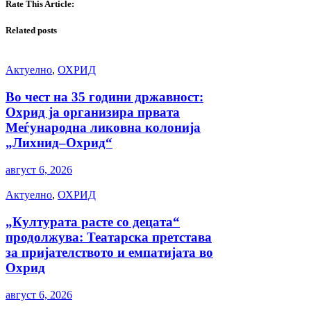
Rate This Article:
Related posts
Актуелно
,
ОХРИД
Во чест на 35 години државност:
Охрид ја организира првата
Меѓународна ликовна колонија
„Лихнид–Охрид“
август 6, 2026
Актуелно
,
ОХРИД
„Културата расте со децата“
продолжува: Театарска претстава
за пријателството и емпатијата во
Охрид
август 6, 2026