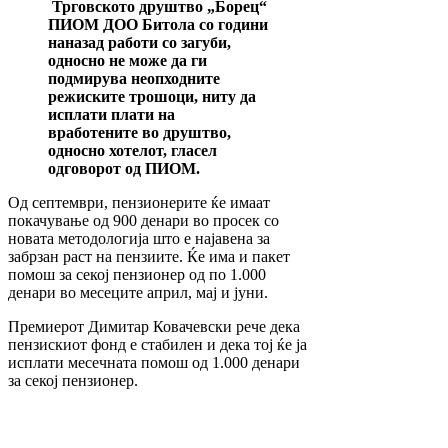
Трговското друштво „Борец“
ПИОМ ДОО Битола со години
наназад работи со загуби,
односно не може да ги
подмирува неопходните
режиските трошоци, ниту да
исплати плати на
вработените во друштво,
односно хотелот, гласел
одговорот од ПИОМ.
Од септември, пензионерите ќе имаат
покачување од 900 денари во просек со
новата методологија што е најавена за
забрзан раст на пензиите. Ќе има и пакет
помош за секој пензионер од по 1.000
денари во месеците април, мај и јуни.
Премиерот Димитар Ковачевски рече дека
пензискиот фонд е стабилен и дека тој ќе ја
исплати месечната помош од 1.000 денари
за секој пензионер.