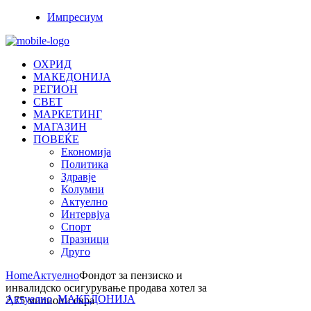
Импресиум
ОХРИД
МАКЕДОНИЈА
РЕГИОН
СВЕТ
МАРКЕТИНГ
МАГАЗИН
ПОВЕЌЕ
Економија
Политика
Здравје
Колумни
Актуелно
Интервјуа
Спорт
Празници
Друго
Home
Актуелно
Фондот за пензиско и
инвалидско осигурување продава хотел за
Актуелно
,
МАКЕДОНИЈА
2,75 милиони евра