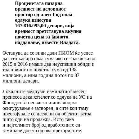
Проценетата пазарна
вредност на деловниот
простор од член 1 од оваа
одлука изнесува
167.816.095,00 денари, која
вредност претставува вкупна
почетна цена за јавното
наддавање, извести Владата.
Останува да се види дали ПИОМ ќе успее
да ја инкасира оваа сума ако се знае дека во
2015 и 2016 имаше два неуспешни обиди и
тоа првиот по почетна сума од 138
милиони, а една година потоа по 87
милиони денари.
Локалните медиуми изминатиот месец
пренесоа дека хотелот со одлука на УО на
Фонодот за пензиско и инвалидско
осигурување е затворен, а сите кои таму
престојувале се иселени од објектот затоа
пшто оди на продажба. Исто така
и најголмиот број од вработените си
заминале досега од ова претпријатие.