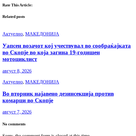
Rate This Article:
Related posts
Актуелно
,
МАКЕДОНИЈА
Уапсен возачот кој учествувал во сообраќајката
во Скопје во која загина 19-годишен
мотоциклист
август 8, 2026
Актуелно
,
МАКЕДОНИЈА
Во вторник најавено дезинсекција против
комарци во Скопје
август 7, 2026
No comments
Sorry, the comment form is closed at this time.