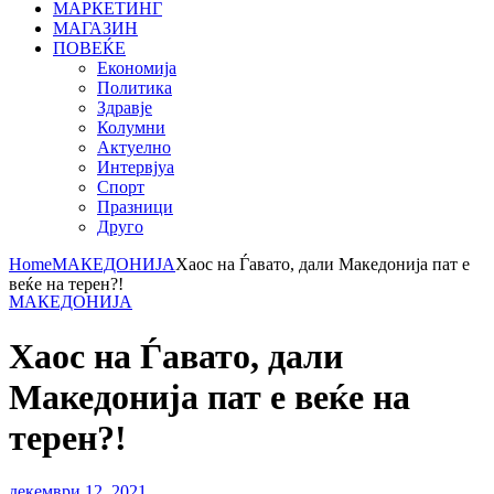
МАРКЕТИНГ
МАГАЗИН
ПОВЕЌЕ
Економија
Политика
Здравје
Колумни
Актуелно
Интервјуа
Спорт
Празници
Друго
Home
МАКЕДОНИЈА
Хаос на Ѓавато, дали Македонија пат е
веќе на терен?!
МАКЕДОНИЈА
Хаос на Ѓавато, дали
Македонија пат е веќе на
терен?!
декември 12, 2021