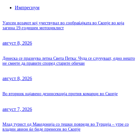
Импресиум
Уапсен возачот кој учествувал во сообраќајката во Скопје во која
загина 19-годишен мотоциклист
август 8, 2026
Денеска се празнува летна Света Петка: Чуда се случуваат, едно нешто
не смеете да правите според старите обичаи
август 8, 2026
Во вторник најавено дезинсекција против комарци во Скопје
август 7, 2026
Млад турист од Македонија со тешки повреди во Турција – утре со
владин авион ќе биде пренесен во Скопје