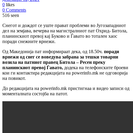
0
likes
0 Comments
516 seen
Снегот и дождот се уште прават проблеми во Југозападниот
дел на земјава, вечерва на магистралниот пат Охрид- Битола,
планинскиот превој кај Буково и Ѓавато во тотален хаос
поради снежните врнежи.
Од Македонија пат информираат дека, од 18.50ч.
поради
врнежи од снег се воведува забрана за тешки товарни
возила на патниот правец Битола – Ресен преку
планинскиот превој Ѓавато,
додека на телефонските броеви
кои ги контактира редакцијата на powerinfo.mk не одговорија
на повикот.
До редакцијата на powerinfo.mk пристигнаа и видео записи од
моменталната состојба на патот.