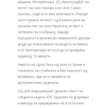
машина. Интервенира ЈП,,Нискоградба“ на
патот од село Буково кон село Горно
Ореово, каде што има свлечиште. Поради
оштетување на мост од Боишка река на
локален пат за село Мренога, истиот е
затворен за сообраќај. Заради
поројнитете врнежи во изминатите денови
дојде до поматување на водата за пиење
и се препорачува истата да се преврива
најмалку 10 минути.
Нивото на Црна Река кај селото Бучин е
покачено, но стабилно и без опасност од
излевање, при што насипите се
дополнително зајакнати.
Од ЦУК информираат дека во текот на
следната недела ЕЛС Крушево ќе формира
комисија за пријавување на штети како