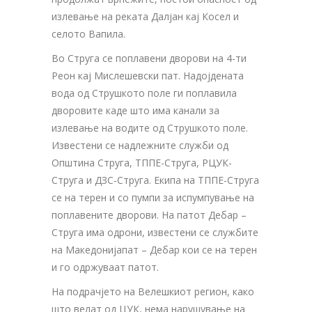
излевање на реката Далјан кај Косел и
селото Вапила.
Во Струга се поплавени дворови на 4-ти
Реон кај Мислешевски пат. Надојдената
вода од Струшкото поле ги поплавила
дворовите каде што има канали за
излевање на водите од Струшкото поле.
Известени се надлежните служби од
Општина Струга, ТППЕ-Струга, РЦУК-
Струга и ДЗС-Струга. Екипа на ТППЕ-Струга
се на терен и со пумпи за испумпување на
поплавените дворови. На патот Дебар –
Струга има одрони, известени се службите
на Македонијапат – Дебар кои се на терен
и го одржуваат патот.
На подрачјето на Велешкиот регион, како
што велат од ЦУК, нема нарушување на