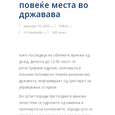
повеќе места во
државава
јануари 10, 2026
0
likes
0 Comments
305 seen
Како последица на обилните врнежи од
дожд, денеска до 12:30 часот се
регистрирани одрони, свлечишта и
локални поплави во повеќе региони низ
државата, информираат од Центарот за
управување со кризи.
Во Штип поради претходните врнежи
зачестени се одроните од камења и
свлечишта на коловозите, поради што се