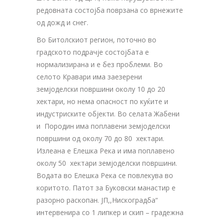
редовната состојба поврзана со врнежите
од дожд и снег.
Во Битолскиот регион, поточно во
градското подрачје состојбата е
нормализирана и е без проблеми. Во
селото Кравари има заезерени
земјоделски површини околу 10 до 20
хектари, но нема опасност по куќите и
индустриските објекти. Во селата Жабени
и Породин има поплавени земјоделски
површини од околу 70 до 80 хектари.
Излеана е Елешка Река и има поплавено
околу 50 хектари земјоделски површини.
Водата во Елешка Река се повлекува во
коритото. Патот за Буковски манастир е
разорно раскопан. ЈП,,Нискоградба“
интервенира со 1 липкер и скип – градежна