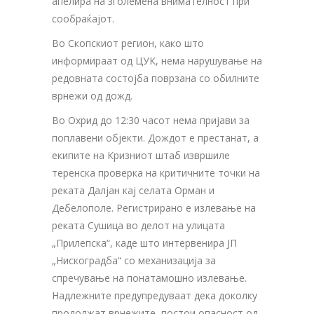
апелира на зголемена внимателност при
сообраќајот.
Во Скопскиот регион, како што
информираат од ЦУК, нема нарушување на
редовната состојба поврзана со обилните
врнежи од дожд.
Во Охрид до 12:30 часот нема пријави за
поплавени објекти. Дождот е престанат, а
екипите на Кризниот штаб извршиле
теренска проверка на критичните точки на
реката Далјан кај селата Орман и
Дебелополе. Регистрирано е излевање на
реката Сушица во делот на улицата
„Прилепска“, каде што интервенира ЈП
„Нискоградба“ со механизација за
спречување на понатамошно излевање.
Надлежните предупредуваат дека доколку
продолжат врнежите, постои опасност од