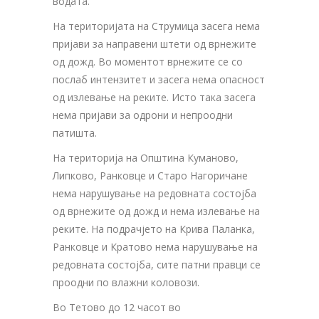
водата.
На територијата на Струмица засега нема
пријави за направени штети од врнежите
од дожд. Во моментот врнежите се со
послаб интензитет и засега нема опасност
од излевање на реките. Исто така засега
нема пријави за одрони и непроодни
патишта.
На територија на Општина Куманово,
Липково, Ранковце и Старо Нагоричане
нема нарушување на редовната состојба
од врнежите од дожд и нема излевање на
реките. На подрачјето на Крива Паланка,
Ранковце и Кратово нема нарушување на
редовната состојба, сите патни правци се
проодни по влажни коловози.
Во Тетово до 12 часот во