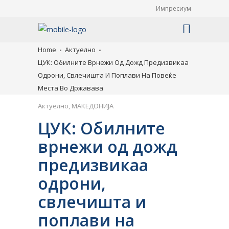
Импресиум
Home
Актуелно
ЦУК: Обилните Врнежи Од Дожд Предизвикаа
Одрони, Свлечишта И Поплави На Повеќе
Места Во Државава
Актуелно
,
МАКЕДОНИЈА
ЦУК: Обилните
врнежи од дожд
предизвикаа
одрони,
свлечишта и
поплави на