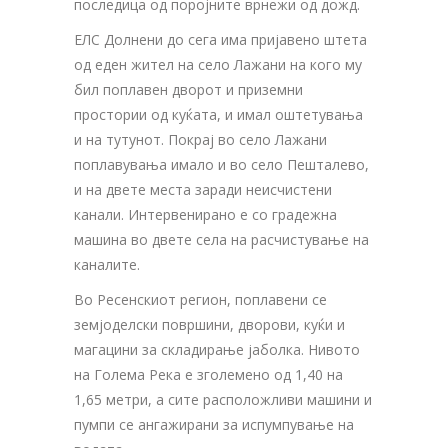
последица од поројните врнежи од дожд.
ЕЛС Долнени до сега има пријавено штета
од еден жител на село Лажани на кого му
бил поплавен дворот и приземни
простории од куќата, и имал оштетувања
и на тутунот. Покрај во село Лажани
поплавувања имало и во село Пешталево,
и на двете места заради неисчистени
канали. Интервенирано е со градежна
машина во двете села на расчистување на
каналите.
Во Ресенскиот регион, поплавени се
земјоделски површини, дворови, куќи и
магацини за складирање јаболка. Нивото
на Голема Река е зголемено од 1,40 на
1,65 метри, а сите расположливи машини и
пумпи се ангажирани за испумпување на