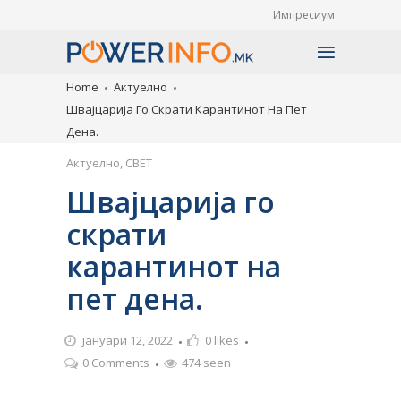
Импресиум
Home
Актуелно
Швајцарија Го Скрати Карантинот На Пет
Дена.
Актуелно
,
СВЕТ
Швајцарија го
скрати
карантинот на
пет дена.
јануари 12, 2022
0
likes
0 Comments
474 seen