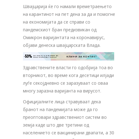
Швајцарија ќе го намали времетраењето
на карантинот на пет дена за да и помогне
на економијата да се справи со
пандемскиот бран предизвикан од
Омикрон варијантата на коронавирус,
објави денеска швајцарската Влада.
-50%
ЗА ТВОЈАТА РЕКЛАМА НА

КЛИНИ ЗА КОНТАКТ
ОВОЈ РЕКЛАМЕН БАНЕР
Здравствените власти го одобрија тоа во
вторникот, во време кога десетици илјади
луѓе секојдневно се заразуваат со оваа
многу заразна варијанта на вирусот.
Официјалните лица стравуваат дека
бранот на пандемијата може да го
преоптовари здравствениот систем во
земја каде што две третини од
населението се вакцинирани двапати, а 30