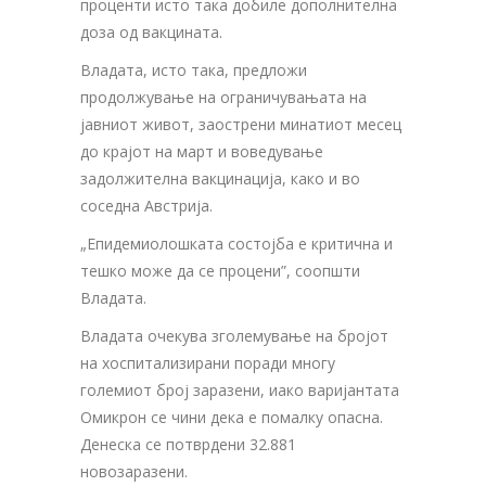
проценти исто така добиле дополнителна
доза од вакцината.
Владата, исто така, предложи
продолжување на ограничувањата на
јавниот живот, заострени минатиот месец
до крајот на март и воведување
задолжителна вакцинација, како и во
соседна Австрија.
„Епидемиолошката состојба е критична и
тешко може да се процени”, соопшти
Владата.
Владата очекува зголемување на бројот
на хоспитализирани поради многу
големиот број заразени, иако варијантата
Омикрон се чини дека е помалку опасна.
Денеска се потврдени 32.881
новозаразени.