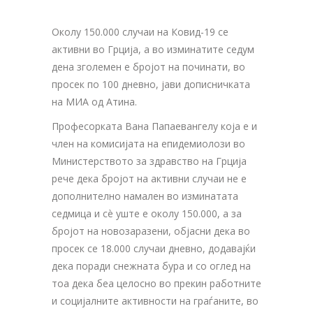
Околу 150.000 случаи на Ковид-19 се
активни во Грција, а во изминатите седум
дена зголемен е бројот на починати, во
просек по 100 дневно, јави дописничката
на МИА од Атина.
Професорката Вана Папаевангелу која е и
член на комисијата на епидемиолози во
Министерството за здравство на Грција
рече дека бројот на активни случаи не е
дополнително намален во изминатата
седмица и сè уште е околу 150.000, а за
бројот на новозаразени, објасни дека во
просек се 18.000 случаи дневно, додавајќи
дека поради снежната бура и со оглед на
тоа дека беа целосно во прекин работните
и социјалните активности на граѓаните, во