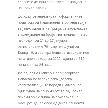
следните денови се очекува намалување
на новите случаи.
Доколку се анализираат официјалните
податоци од Националната организација
за јавно здравје на Грција, се забележува
зголемување на бројот на починати, а во
периодот од 21 до 27 јануари,
регистрирани е 701 смртен случај од
Ковид-19, а завчера беше регистриран нов
негативен рекорд за 2022 година со 115
починати за 24 часа.
Во однос на Омикрон, професорката
Папаевангелу рече дека „додека
хоспитализациите поради Омикрон се
однесуваа на само 40 отсто од новите
приеми во болница на почетокот на
месецот, денес осум од десет пациенти