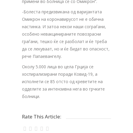
примени во болница се со Омикрон“.
-Болеста предизвикана од варијантата
Омикрон на коронавирусот не е обична
настинка. И затоа некои наши сограѓани,
особено невакцинираните повозрасни
граѓани, тешко ќе се разболат и ќе треба
да се лекуваат, но и ќе бидат во опасност,
рече Папаевангелу.
Околу 5.000 лица во цела Грција се
хоспирализирани поради Ковид-19, а
исполнети се 85 отсто од креветите на
одделите за интензивна нега во грчките
болници.
Rate This Article: