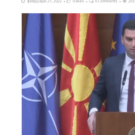
февруари 21, 2022
0
likes
0 Comments
255