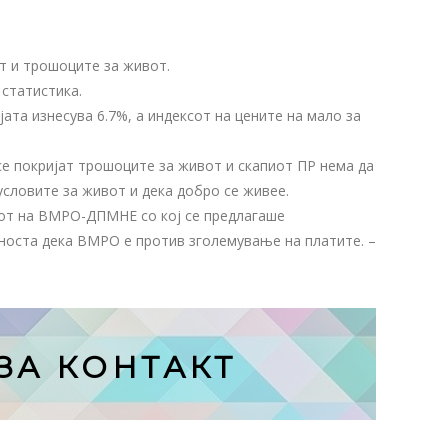
т и трошоците за живот.
 статистика.
та изнесува 6.7%, а индексот на цените на мало за
се покријат трошоците за живот и скапиот ПР нема да
условите за живот и дека добро се живее.
нот на ВМРО-ДПМНЕ со кој се предлагаше
авноста дека ВМРО е против зголемување на платите. –
ЗА КОНТАКТ