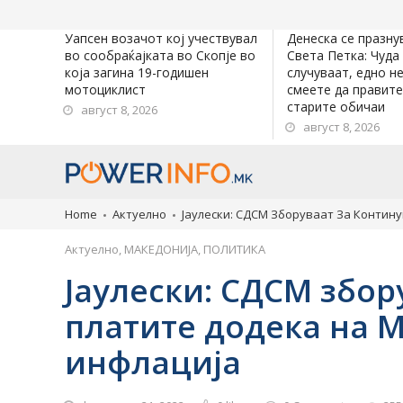
Уапсен возачот кој учествувал
Денеска се празну
во сообраќајката во Скопје во
Света Петка: Чуда
која загина 19-годишен
случуваат, едно н
мотоциклист
смеете да правите
старите обичаи
август 8, 2026
август 8, 2026
Home
Актуелно
Јаулески: СДСМ Зборуваат За Контин
Актуелно
,
МАКЕДОНИЈА
,
ПОЛИТИКА
Јаулески: СДСМ збо
платите додека на М
инфлација