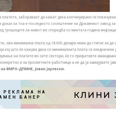
 платите, забораваат да кажат дека континуирано ги покачуваа
а доказ за тоа е последното соопштение на Државниот завод за
ед трошоците за живот во споредба со минтата година инфлација
и, ова минимална плата од 18.000 денари нема да стигне за да 
ја кој што ќе кажува дека со минималната плата се изедначени 
емување на платите во сите сектори, ќе го прифатевте амандма
конкретно и за просветните работници а не да ја замајувате ј
на ВМРО-ДПМНЕ, Јован Јаулески.
 РЕКЛАМА НА

КЛИНИ 
АМЕН БАНЕР