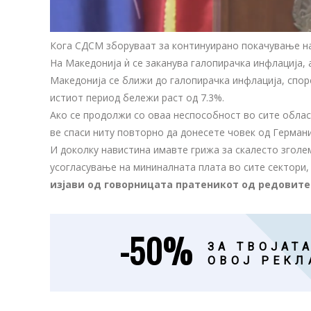
Кога СДСМ зборуваат за континуирано покачување на
На Македонија ѝ се заканува галопирачка инфлација, 
Македонија се ближи до галопирачка инфлација, спор
истиот период бележи раст од 7.3%.
Ако се продолжи со оваа неспособност во сите област
ве спаси ниту повторно да донесете човек од Германи
И доколку навистина имавте грижа за скалесто згол
усогласување на мининалната плата во сите сектори, 
изјави од говорницата пратеникот од редовите 
-50%
ЗА ТВОЈАТА
ОВОЈ РЕКЛ