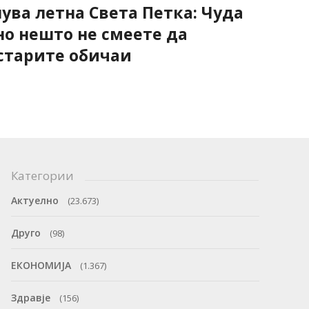
нува летна Света Петка: Чуда
но нешто не смеете да
старите обичаи
Категории
Актуелно
(23.673)
Друго
(98)
ЕКОНОМИЈА
(1.367)
Здравје
(156)