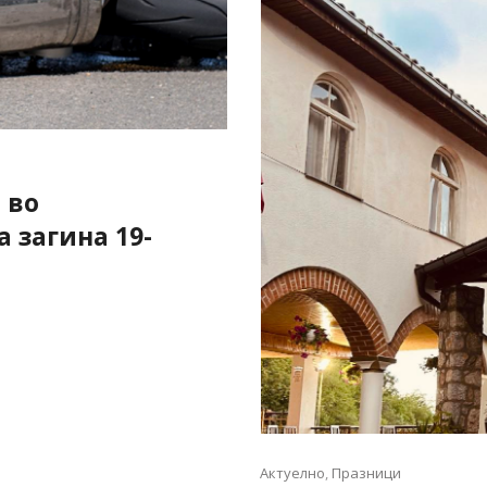
 во
а загина 19-
Актуелно
,
Празници