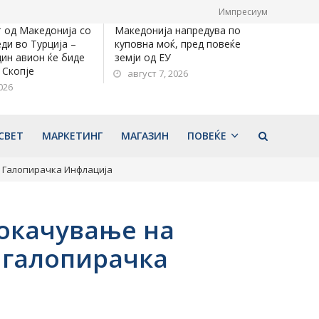
Импресиум
 од Македонија со
Македонија напредува по
ди во Турција –
куповна моќ, пред повеќе
дин авион ќе биде
земји од ЕУ
 Скопје
август 7, 2026
026
СВЕТ
МАРКЕТИНГ
МАГАЗИН
ПОВЕЌЕ
а Галопирачка Инфлација
покачување на
а галопирачка