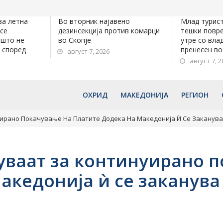
ва летна
Во вторник најавено
Млад турист
 се
дезинсекција против комарци
тешки повре
ешто не
во Скопје
утре со вла
 според
пренесен во
август 7, 2026
август 7, 2
ОХРИД
МАКЕДОНИЈА
РЕГИОН
уирано Покачување На Платите Додека На Македонија Ѝ Се Заканув
руваат за континуирано 
акедонија ѝ се заканув