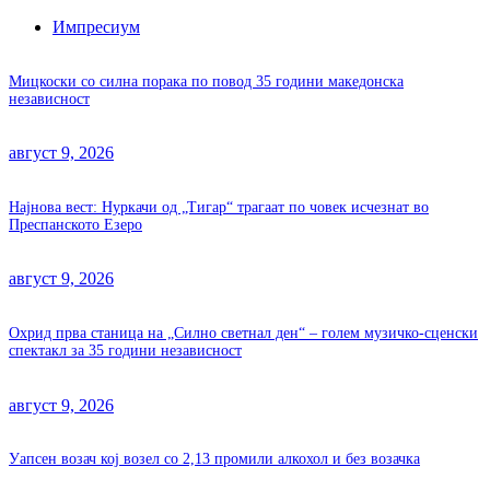
Импресиум
Мицкоски со силна порака по повод 35 години македонска
независност
август 9, 2026
Најнова вест: Нуркачи од „Тигар“ трагаат по човек исчезнат во
Преспанското Езеро
август 9, 2026
Охрид прва станица на „Силно светнал ден“ – голем музичко-сценски
спектакл за 35 години независност
август 9, 2026
Уапсен возач кој возел со 2,13 промили алкохол и без возачка