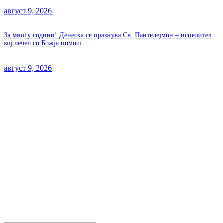
август 9, 2026
За многу години! Денеска се празнува Св. Пантелејмон – исцелител
кој лечел со Божја помош
август 9, 2026