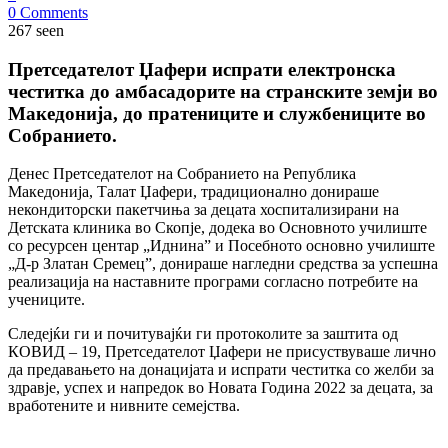
0 Comments
267 seen
Претседателот Џафери испрати електронска
честитка до амбасадорите на странските земји во
Македонија, до пратениците и службениците во
Собранието.
Денес Претседателот на Собранието на Република
Македонија, Талат Џафери, традиционално донираше
некондиторски пакетчиња за децата хоспитализирани на
Детската клиника во Скопје, додека во Основното училиште
со ресурсен центар „Иднина” и Посебното основно училиште
„Д-р Златан Сремец”, донираше нагледни средства за успешна
реализација на наставните програми согласно потребите на
учениците.
Следејќи ги и почитувајќи ги протоколите за заштита од
КОВИД – 19, Претседателот Џафери не присуствуваше лично
да предавањето на донацијата и испрати честитка со желби за
здравје, успех и напредок во Новата Година 2022 за децата, за
вработените и нивните семејства.