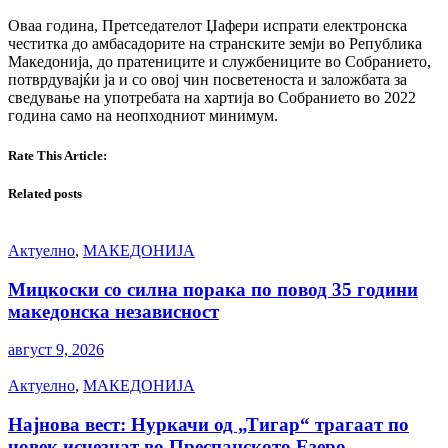
Оваа година, Претседателот Џафери испрати електронска
честитка до амбасадорите на странските земји во Република
Македонија, до пратениците и службениците во Собранието,
потврдувајќи ја и со овој чин посветеноста и заложбата за
сведување на употребата на хартија во Собранието во 2022
година само на неопходниот минимум.
Rate This Article:
Related posts
Актуелно
,
МАКЕДОНИЈА
Мицкоски со силна порака по повод 35 години
македонска независност
август 9, 2026
Актуелно
,
МАКЕДОНИЈА
Најнова вест: Нуркачи од „Тигар“ трагаат по
човек исчезнат во Преспанското Езеро