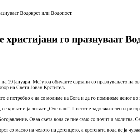
разнуваат Водокрст или Водопост.
е христијани го празнуваат Во
на 19 јануари. Меѓутоа обичаите сврзани со празнувањето на ово
обор на Свети Јован Крстител.
то е потребно е да се молиме на Бога и да го поминеме денот во 
 се крстат и ја читаат „Оче наш“. Постот е задолжителен и ригоро
гојавление. Оваа света вода се пие само со почит и молитва. Се 
крст со масло на челото на детенцето, а крстената вода ќе ја чува