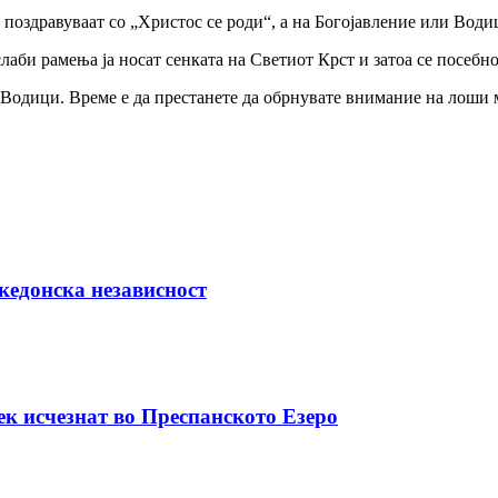
 поздравуваат со „Христос се роди“, а на Богојавление или Водиц
слаби рамења ја носат сенката на Светиот Крст и затоа се посебн
за Водици. Време е да престанете да обрнувате внимание на лоши 
кедонска независност
ек исчезнат во Преспанското Езеро