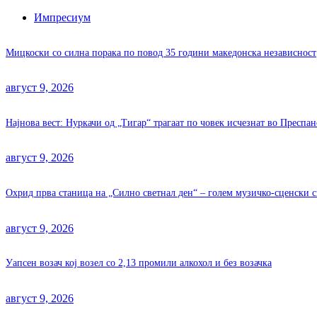
Импресиум
Мицкоски со силна порака по повод 35 години македонска независност
август 9, 2026
Најнова вест: Нуркачи од „Тигар“ трагаат по човек исчезнат во Преспан
август 9, 2026
Охрид прва станица на „Силно светнал ден“ – голем музичко-сценски с
август 9, 2026
Уапсен возач кој возел со 2,13 промили алкохол и без возачка
август 9, 2026