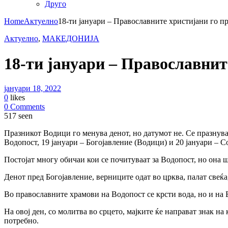
Друго
Home
Актуелно
18-ти јануари – Православните христијани го п
Актуелно
,
МАКЕДОНИЈА
18-ти јануари – Православнит
јануари 18, 2022
0
likes
0 Comments
517 seen
Празникот Водици го менува денот, но датумот не. Се празнува 
Водопост, 19 јануари – Богојавление (Водици) и 20 јануари – С
Постојат многу обичаи кои се почитуваат за Водопост, но она ш
Денот пред Богојавление, верниците одат во црква, палат свеќа,
Во православните храмови на Водопост се крсти вода, но и на Бо
На овој ден, со молитва во срцето, мајките ќе направат знак на 
потребно.