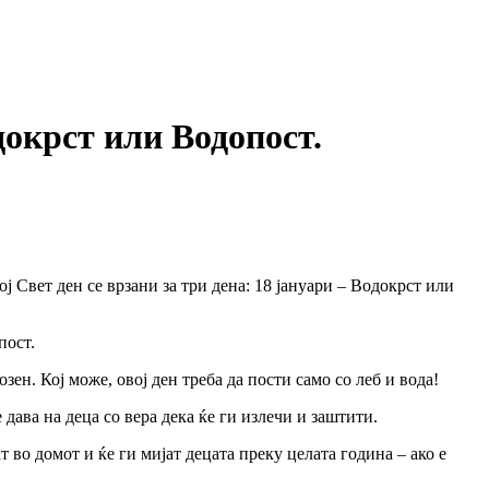
докрст или Водопост.
ј Свет ден се врзани за три дена: 18 јануари – Водокрст или
пост.
зен. Кој може, овој ден треба да пости само со леб и вода!
дава на деца со вера дека ќе ги излечи и заштити.
ат во домот и ќе ги мијат децата преку целата година – ако е