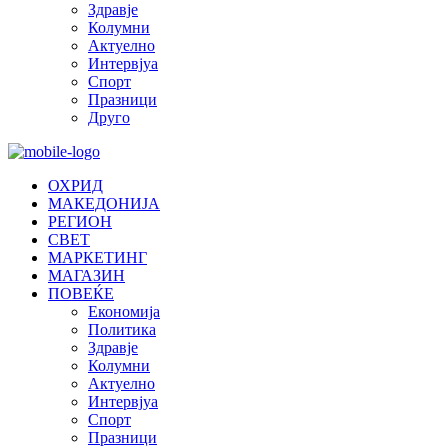
Здравје
Колумни
Актуелно
Интервјуа
Спорт
Празници
Друго
ОХРИД
МАКЕДОНИЈА
РЕГИОН
СВЕТ
МАРКЕТИНГ
МАГАЗИН
ПОВЕЌЕ
Економија
Политика
Здравје
Колумни
Актуелно
Интервјуа
Спорт
Празници