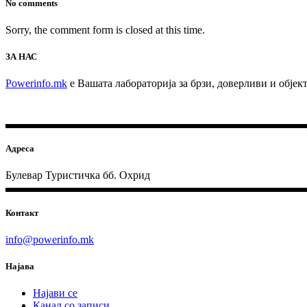
No comments
Sorry, the comment form is closed at this time.
ЗА НАС
Powerinfo.mk
e Вашата лабораторија за брзи, доверливи и обје
Адреса
Булевар Туристичка бб. Охрид
Контакт
info@powerinfo.mk
Најава
Најави се
Канал со записи