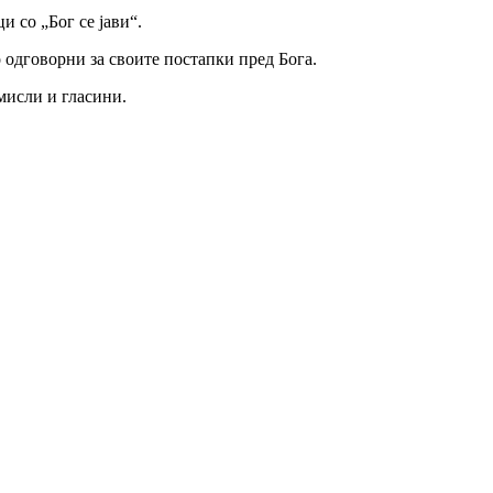
и со „Бог се јави“.
о одговорни за своите постапки пред Бога.
мисли и гласини.