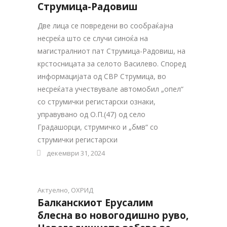
Струмица-Радовиш
Две лица се повредени во сообраќајна
несреќа што се случи синоќа на
магистралниот пат Струмица-Радовиш, на
крстосницата за селото Василево. Според
информацијата од СВР Струмица, во
несреќата учествувале автомобил „опел“
со струмички регистарски ознаки,
управувано од О.П.(47) од село
Градашорци, струмичко и „бмв“ со
струмички регистарски
декември 31, 2024
Актуелно
,
ОХРИД
Балканскиот Ерусалим
блесна во новогодишно руво,