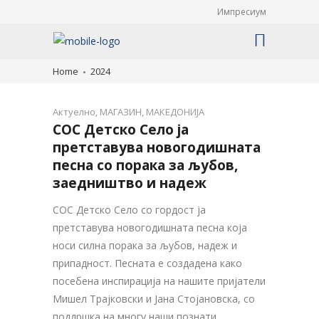
Импресиум
Home
2024
Актуелно
,
МАГАЗИН
,
МАКЕДОНИЈА
СОС Детско Село ја
претставува новогодишната
песна со порака за љубов,
заедништво и надеж
СОС Детско Село со гордост ја
претставува новогодишната песна која
носи силна порака за љубов, надеж и
припадност. Песната е создадена како
посебена инспирација на нашите пријатели
Мишел Трајковски и Јана Стојановска, со
поддршка на многу наши познати