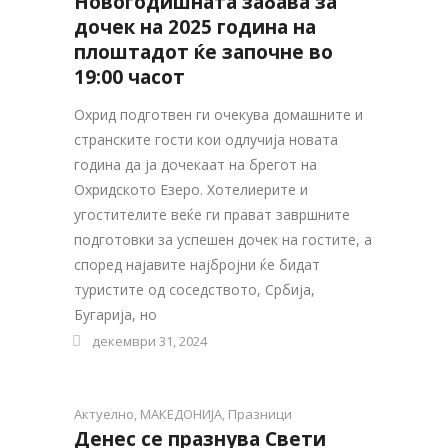
Новогодишната забава за
дочек на 2025 година на
плоштадот ќе започне во
19:00 часот
Охрид подготвен ги очекува домашните и
странските гости кои одлучија новата
година да ја дочекаат на брегот на
Охридското Езеро. Хотелиерите и
угостителите веќе ги прават завршните
подготовки за успешен дочек на гостите, а
според најавите најбројни ќе бидат
туристите од соседството, Србија,
Бугарија, но
декември 31, 2024
Актуелно
,
МАКЕДОНИЈА
,
Празници
Денес се празнува Свети