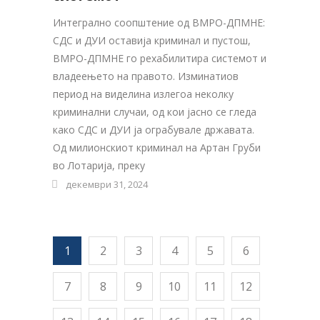
Интегрално соопштение од ВМРО-ДПМНЕ:
СДС и ДУИ оставија криминал и пустош,
ВМРО-ДПМНЕ го рехабилитира системот и
владеењето на правото. Изминатиов
период на виделина излегоа неколку
криминални случаи, од кои јасно се гледа
како СДС и ДУИ ја ограбувале државата.
Од милионскиот криминал на Артан Груби
во Лотарија, преку
декември 31, 2024
1
2
3
4
5
6
7
8
9
10
11
12