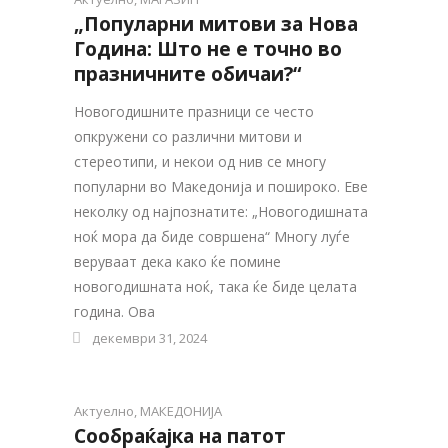
„Популарни митови за Нова
Година: Што не е точно во
празничните обичаи?“
Новогодишните празници се често
опкружени со различни митови и
стереотипи, и некои од нив се многу
популарни во Македонија и пошироко. Еве
неколку од најпознатите: „Новогодишната
ноќ мора да биде совршена“ Многу луѓе
веруваат дека како ќе помине
новогодишната ноќ, така ќе биде целата
година. Ова
декември 31, 2024
Актуелно
,
МАКЕДОНИЈА
Сообраќајка на патот