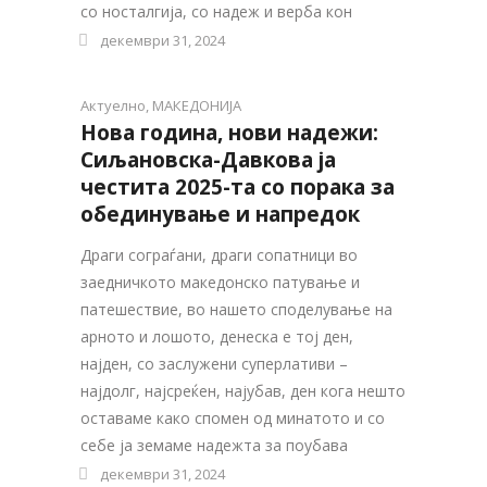
со носталгија, со надеж и верба кон
декември 31, 2024
Актуелно
,
МАКЕДОНИЈА
Нова година, нови надежи:
Сиљановска-Давкова ја
честита 2025-та со порака за
обединување и напредок
Драги сограѓани, драги сопатници во
заедничкото македонско патување и
патешествие, во нашето споделување на
арното и лошото, денеска е тој ден,
најден, со заслужени суперлативи –
најдолг, најсреќен, најубав, ден кога нешто
оставаме како спомен од минатото и со
себе ја земаме надежта за поубава
декември 31, 2024