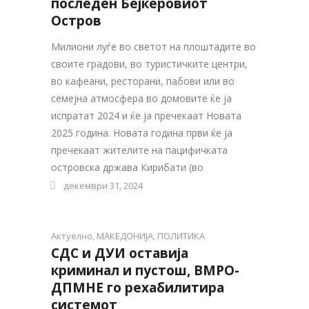
последен Бејкеровиот
Остров
Милиони луѓе во светот на плоштадите во
своите градови, во туристичките центри,
во кафеани, ресторани, пабови или во
семејна атмосфера во домовите ќе ја
испратат 2024 и ќе ја пречекаат Новата
2025 година. Новата година први ќе ја
пречекаат жителите на пацифичката
островска држава Кирибати (во
декември 31, 2024
Актуелно
,
МАКЕДОНИЈА
,
ПОЛИТИКА
СДС и ДУИ оставија
криминал и пустош, ВМРО-
ДПМНЕ го рехабилитира
системот