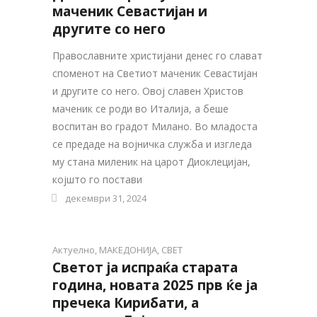
маченик Севастијан и
другите со него
Православните христијани денес го слават
споменот на Светиот маченик Севастијан
и другите со него. Овој славен Христов
маченик се роди во Италија, а беше
воспитан во градот Милано. Во младоста
се предаде на војничка служба и изгледа
му стана миленик на царот Диоклецијан,
којшто го постави
декември 31, 2024
Актуелно
,
МАКЕДОНИЈА
,
СВЕТ
Светот ја испраќа старата
година, новата 2025 прв ќе ја
пречека Кирибати, а