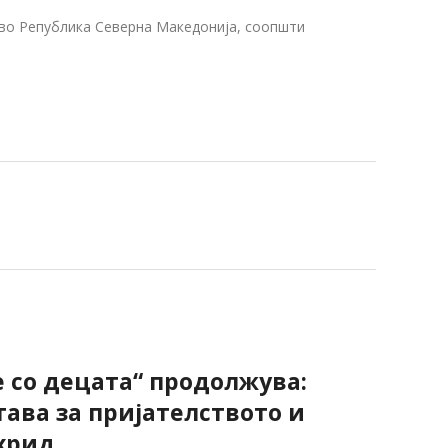
д во Република Северна Македонија, соопшти
е со децата“ продолжува:
тава за пријателството и
хрид