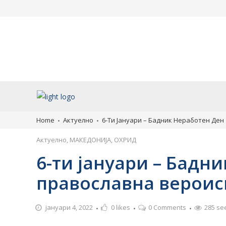
Во чест на 35 години
„Културата расте 
државност: Охрид ја
продолжува: Теат
организира првата
претстава за приј
Меѓународна ликовна колонија
емпатијата во Ох
„Лихнид–Охрид“
август 6, 2026
август 6, 2026
Home
Актуелно
6-Ти Јануари – Бадник Неработен Ден
Актуелно
,
МАКЕДОНИЈА
,
ОХРИД
6-ти јануари – Бадн
православна вероис
јануари 4, 2022
0
likes
0 Comments
285 se