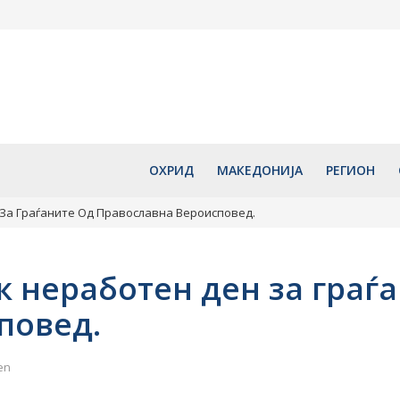
со децата“
Сончево и екстремно топло:
Охрид со бо
арска
Температурите и денес ќе
програма ќе
ателството и
достигнуваат до 40 степени
години од у
рид
Свети Климе
август 6, 2026
1140 години
Охридската
август 6, 2
ОХРИД
МАКЕДОНИЈА
РЕГИОН
 За Граѓаните Од Православна Вероисповед.
ик неработен ден за граѓ
повед.
en