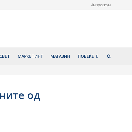
Импресиум
гата културна
Белорусинка пронајдена
 ги одбележи 1110
почината во хотел во Охрид,
покојувањето на
ќе се врши обдукција
нт Охридски и
август 6, 2026
 од основањето на
 книжевна школа
026
СВЕТ
МАРКЕТИНГ
МАГАЗИН
ПОВЕЌЕ
аните од