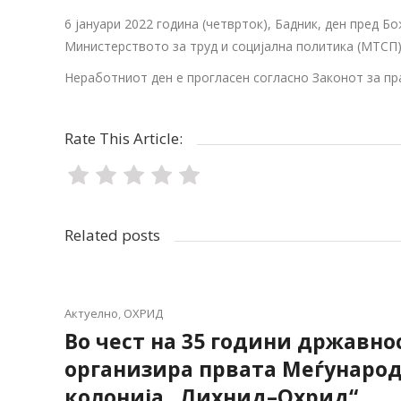
6 јануари 2022 година (четврток), Бадник, ден пред 
Министерството за труд и социјална политика (МТСП)
Неработниот ден е прогласен согласно Законот за пр
Rate This Article:
Related posts
Актуелно
,
ОХРИД
Во чест на 35 години државнос
организира првата Меѓунаро
колонија „Лихнид–Охрид“