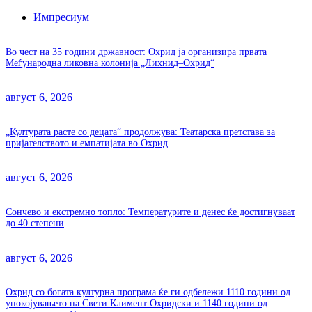
Импресиум
Во чест на 35 години државност: Охрид ја организира првата
Меѓународна ликовна колонија „Лихнид–Охрид“
август 6, 2026
„Културата расте со децата“ продолжува: Театарска претстава за
пријателството и емпатијата во Охрид
август 6, 2026
Сончево и екстремно топло: Температурите и денес ќе достигнуваат
до 40 степени
август 6, 2026
Охрид со богата културна програма ќе ги одбележи 1110 години од
упокојувањето на Свети Климент Охридски и 1140 години од