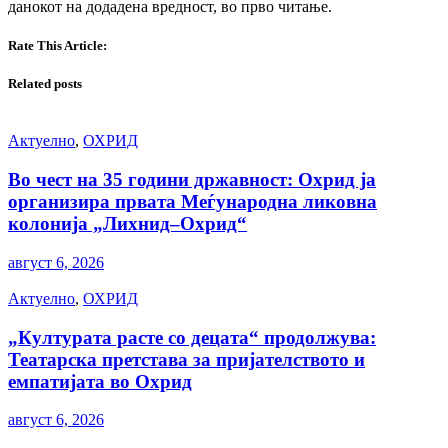
данокот на додадена вредност, во прво читање.
Rate This Article:
Related posts
Актуелно
,
ОХРИД
Во чест на 35 години државност: Охрид ја
организира првата Меѓународна ликовна
колонија „Лихнид–Охрид“
август 6, 2026
Актуелно
,
ОХРИД
„Културата расте со децата“ продолжува:
Театарска претстава за пријателството и
емпатијата во Охрид
август 6, 2026