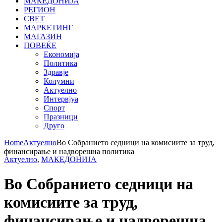
МАКЕДОНИЈА
РЕГИОН
СВЕТ
МАРКЕТИНГ
МАГАЗИН
ПОВЕЌЕ
Економија
Политика
Здравје
Колумни
Актуелно
Интервјуа
Спорт
Празници
Друго
Home
Актуелно
Во Собранието седници на комисиите за труд,
финансирање и надворешна политика
Актуелно
,
МАКЕДОНИЈА
Во Собранието седници на
комисиите за труд,
финансирање и надворешна