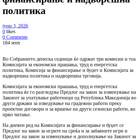
политика
јуни 3, 2026
0
likes
0 Comments
184 seen
Во Собранието денеска седници ќе одржат три комисии и тоа
Комисијата за економски прашања, труд и енергетска
политика, Комисија за финансирање и буџет и Комисијата за
надворешна политика и надворешна трговија.
Комисијата за економски прашања, труд и енергетска
политика ќе го разгледува Предлог на закон за изменување на
Законот за упатување работници од Република Македонија во
други држави за изведување на градежни работи преку
проектни договори и за вршење на други сезонски работи, во
прво читање.
На дневен ред на Комисијата за финансирање и буџет се
Предлог на закон за игрите на среќа и за забавните игри и
Предлог на закон за изменување и дополнување на Законот за