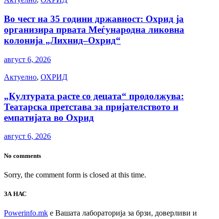
Во чест на 35 години државност: Охрид ја
организира првата Меѓународна ликовна
колонија „Лихнид–Охрид“
август 6, 2026
Актуелно
,
ОХРИД
„Културата расте со децата“ продолжува:
Театарска претстава за пријателството и
емпатијата во Охрид
август 6, 2026
No comments
Sorry, the comment form is closed at this time.
ЗА НАС
Powerinfo.mk
e Вашата лабораторија за брзи, доверливи и