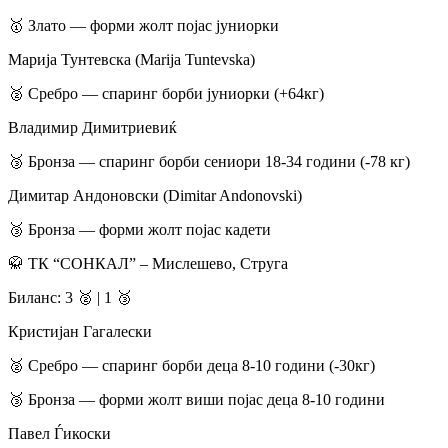
​🥇 Злато — форми жолт појас јуниорки
​Марија Тунтевска (Marija Tuntevska)
​🥈 Сребро — спаринг борби јуниорки (+64кг)
​Владимир Димитриевиќ
​🥉 Бронза — спаринг борби сениори 18-34 години (-78 кг)
​Димитар Андоновски (Dimitar Andonovski)
​🥉 Бронза — форми жолт појас кадети
​🥋 ТК “СОНКАЛ” – Мислешево, Струга
​Биланс: 3 🥈 | 1 🥉
​Кристијан Гагалески
​🥈 Сребро — спаринг борби деца 8-10 години (-30кг)
​🥉 Бронза — форми жолт виши појас деца 8-10 години
​Павел Ѓикоски