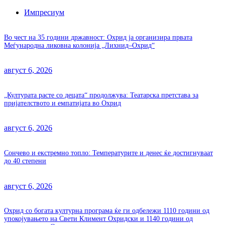
Импресиум
Во чест на 35 години државност: Охрид ја организира првата
Меѓународна ликовна колонија „Лихнид–Охрид“
август 6, 2026
„Културата расте со децата“ продолжува: Театарска претстава за
пријателството и емпатијата во Охрид
август 6, 2026
Сончево и екстремно топло: Температурите и денес ќе достигнуваат
до 40 степени
август 6, 2026
Охрид со богата културна програма ќе ги одбележи 1110 години од
упокојувањето на Свети Климент Охридски и 1140 години од