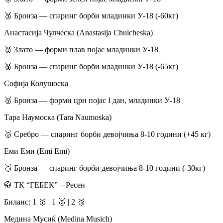
​🥉 Бронза — спаринг борби младинки У-18 (-60кг)
​Анастасија Чулческа (Anastasija Chulcheska)
​🥇 Злато — форми плав појас младинки У-18
​🥉 Бронза — спаринг борби младинки У-18 (-65кг)
​Софија Колушоска
​🥉 Бронза — форми црн појас I дан, младинки У-18
​Тара Наумоска (Tara Naumoska)
​🥈 Сребро — спаринг борби девојчиња 8-10 години (+45 кг)
​Еми Еми (Emi Emi)
​🥉 Бронза — спаринг борби девојчиња 8-10 години (-30кг)
​🥋 ТК “ГЕБЕК” – Ресен
​Биланс: 1 🥇 | 1 🥈 | 2 🥉
​Медина Мусиќ (Medina Musich)