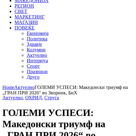
МАКЕДОНИЈА
РЕГИОН
СВЕТ
МАРКЕТИНГ
МАГАЗИН
ПОВЕЌЕ
Економија
Политика
Здравје
Колумни
Актуелно
Интервјуа
Спорт
Празници
Друго
Home
Актуелно
ГОЛЕМИ УСПЕСИ: Македонски триумф на
„ГРАН ПРИ 2026“ во Зворник, БиХ
Актуелно
,
ОХРИД
,
Струга
ГОЛЕМИ УСПЕСИ:
Македонски триумф на
„ГРАН ПРИ 2026“ во