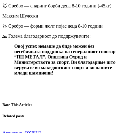
​🥈 Сребро — спаринг борби деца 8-10 години (-45кг)
​Максим Шулески
​🥈 Сребро — форми жолт појас деца 8-10 години
​🙏 Голема благодарност до поддржувачите:
Овој успех немаше да биде можен без
несебичната поддршка на генералниот спонзор
“ПН МЕТАЛ”, Општина Охрид и
Министерството за спорт. Ви благодариме што
верувате во македонскиот спорт и во нашите
млади шампиони!
Rate This Article:
Related posts
Актуелно
,
ОХРИД