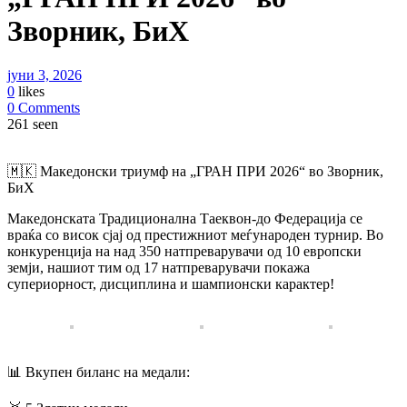
Зворник, БиХ
јуни 3, 2026
0
likes
0 Comments
261 seen
​🇲🇰 Македонски триумф на „ГРАН ПРИ 2026“ во Зворник,
БиХ
​Македонската Традиционална Таеквон-до Федерација се
враќа со висок сјај од престижниот меѓународен турнир. Во
конкуренција на над 350 натпреварувачи од 10 европски
земји, нашиот тим од 17 натпреварувачи покажа
супериорност, дисциплина и шампионски карактер!
​📊 Вкупен биланс на медали: