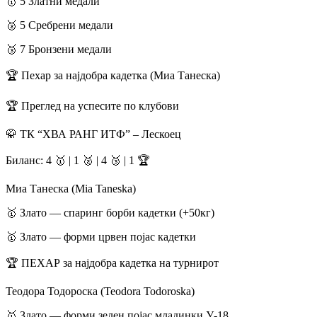
​🥇 5 Златни медали
​🥈 5 Сребрени медали
​🥉 7 Бронзени медали
​🏆 Пехар за најдобра кадетка (Миа Танеска)
​🏆 Преглед на успесите по клубови
​🥋 ТК “ХВА РАНГ ИТФ” – Лескоец
​Биланс: 4 🥇 | 1 🥈 | 4 🥉 | 1 🏆
​Миа Танеска (Mia Taneska)
​🥇 Злато — спаринг борби кадетки (+50кг)
​🥇 Злато — форми црвен појас кадетки
​🏆 ПЕХАР за најдобра кадетка на турнирот
​Теодора Тодороска (Teodora Todoroska)
​🥇 Злато — форми зелен појас младинки У-18