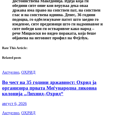
достоинствена Македонија. Идеја која ги
обедини сите оние кои веруваа дека оваа
држава има право на сопствен пат, на сопствен
глас и на сопствена иднина. Денес, 36 години
подоцна, го одбележуваме патот што заедно го
изодевме, сите предизвици што ги надминавме и
сите победи кои ги остваривме како народ –
рече Мицкоски во видео пораката, која беше
објавена на неговиот профил на Фејсбук.
Rate This Article:
Related posts
Актуелно
,
ОХРИД
Во чест на 35 години државност: Охрид ја
организира првата Меѓународна ликовна
колонија „Лихнид–Охрид“
август 6, 2026
Актуелно
,
ОХРИД