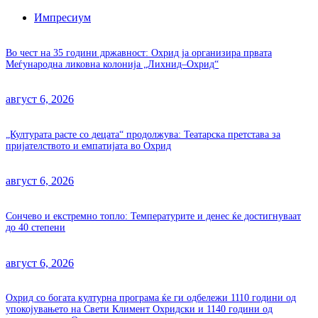
Импресиум
Во чест на 35 години државност: Охрид ја организира првата
Меѓународна ликовна колонија „Лихнид–Охрид“
август 6, 2026
„Културата расте со децата“ продолжува: Театарска претстава за
пријателството и емпатијата во Охрид
август 6, 2026
Сончево и екстремно топло: Температурите и денес ќе достигнуваат
до 40 степени
август 6, 2026
Охрид со богата културна програма ќе ги одбележи 1110 години од
упокојувањето на Свети Климент Охридски и 1140 години од