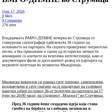
јуни 17, 2026
0
likes
0 Comments
276 seen
Владејачката ВМРО-ДПМНЕ вечерва во Струмица со
гламурозна сценографија одбележува 36 години од
основањето на партијата. На сецната провејуваат патриотски
песни, а беа прикажани и сцени од историски личности
анимирани со алатките на вештачка интелигенција, како и
документарен филм за досегашниот развој на партијата од
нејзините почетоци во независна Мкаедонија.
Мицкоски викендов ги повика сите членови, симпатизери,
поддржувачи и сите граѓани да се придружат на големиот
народен собир по повод 36-от роденден на партијата на 17
јуни, во 20:00 часот, на стадионот „Младост“ во Струмица.
Пред 36 години беше создадена идеја која стана
симбол на борбата за слободна, независна и