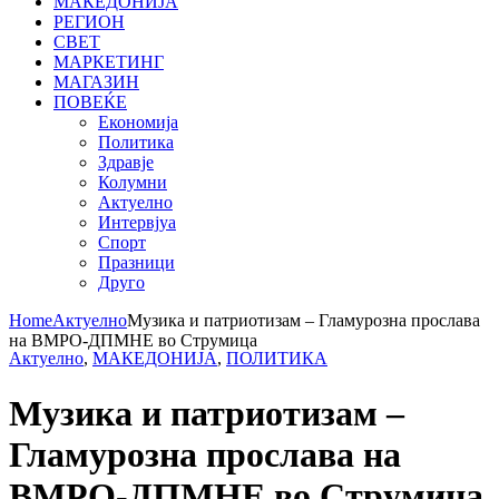
МАКЕДОНИЈА
РЕГИОН
СВЕТ
МАРКЕТИНГ
МАГАЗИН
ПОВЕЌЕ
Економија
Политика
Здравје
Колумни
Актуелно
Интервјуа
Спорт
Празници
Друго
Home
Актуелно
Музика и патриотизам – Гламурозна прослава
на ВМРО-ДПМНЕ во Струмица
Актуелно
,
МАКЕДОНИЈА
,
ПОЛИТИКА
Музика и патриотизам –
Гламурозна прослава на
ВМРО-ДПМНЕ во Струмица