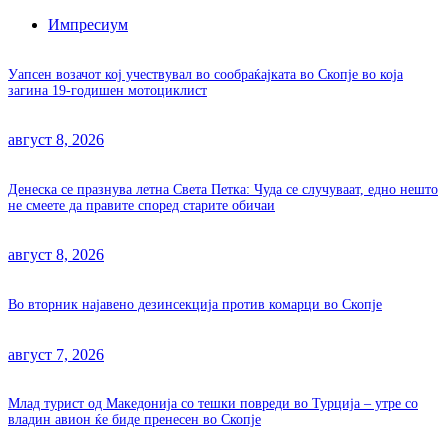
Импресиум
Уапсен возачот кој учествувал во сообраќајката во Скопје во која
загина 19-годишен мотоциклист
август 8, 2026
Денеска се празнува летна Света Петка: Чуда се случуваат, едно нешто
не смеете да правите според старите обичаи
август 8, 2026
Во вторник најавено дезинсекција против комарци во Скопје
август 7, 2026
Млад турист од Македонија со тешки повреди во Турција – утре со
владин авион ќе биде пренесен во Скопје