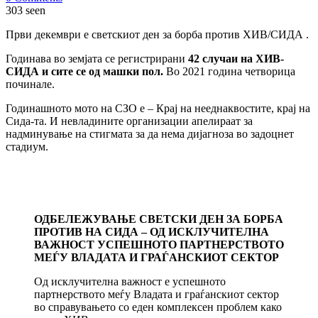
303 seen
Први декември е светскиот ден за борба против ХИВ/СИДА .
Годинава во земјата се регистрирани
42 случаи на ХИВ-
СИДА и сите се од машки пол.
Во 2021 година четворица
починале.
Годинашното мото на СЗО е – Крај на нееднаквостите, крај на
Сида-та. И невладините организации апелираат за
надминување на стигмата за да нема дијагноза во задоцнет
стадиум.
ОДБЕЛЕЖУВАЊЕ СВЕТСКИ ДЕН ЗА БОРБА
ПРОТИВ НА СИДА – ОД ИСКЛУЧИТЕЛНА
ВАЖНОСТ УСПЕШНОТО ПАРТНЕРСТВОТО
МЕЃУ ВЛАДАТА И ГРАЃАНСКИОТ СЕКТОР
Од исклучителна важност е успешното
партнерството меѓу Владата и граѓанскиот сектор
во справувањето со еден комплексен проблем како