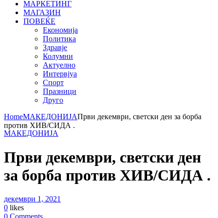
МАРКЕТИНГ
МАГАЗИН
ПОВЕЌЕ
Економија
Политика
Здравје
Колумни
Актуелно
Интервјуа
Спорт
Празници
Друго
Home
МАКЕДОНИЈА
Први декември, светски ден за борба
против ХИВ/СИДА .
МАКЕДОНИЈА
Први декември, светски ден
за борба против ХИВ/СИДА .
декември 1, 2021
0
likes
0 Comments