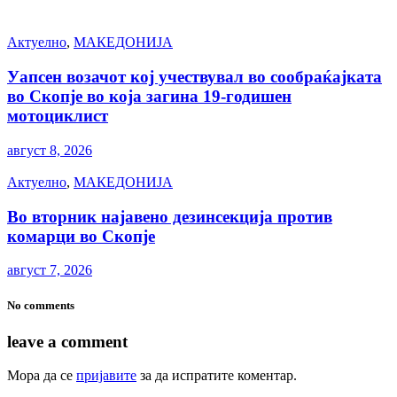
Актуелно
,
МАКЕДОНИЈА
Уапсен возачот кој учествувал во сообраќајката
во Скопје во која загина 19-годишен
мотоциклист
август 8, 2026
Актуелно
,
МАКЕДОНИЈА
Во вторник најавено дезинсекција против
комарци во Скопје
август 7, 2026
No comments
leave a comment
Мора да се
пријавите
за да испратите коментар.