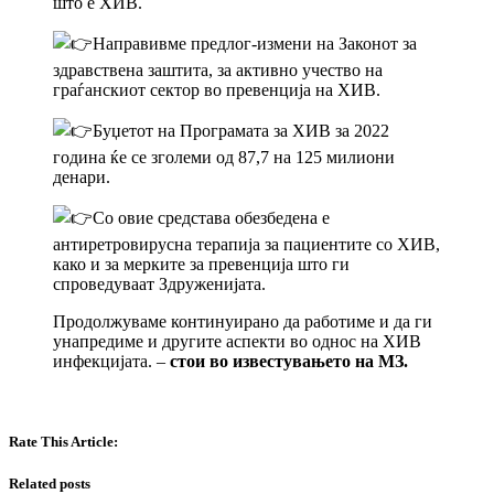
што е ХИВ.
Направивме предлог-измени на Законот за
здравствена заштита, за активно учество на
граѓанскиот сектор во превенција на ХИВ.
Буџетот на Програмата за ХИВ за 2022
година ќе се зголеми од 87,7 на 125 милиони
денари.
Со овие средстава обезбедена е
антиретровирусна терапија за пациентите со ХИВ,
како и за мерките за превенција што ги
спроведуваат Здруженијата.
Продолжуваме континуирано да работиме и да ги
унапредиме и другите аспекти во однос на ХИВ
инфекцијата. –
стои во известувањето на МЗ.
Rate This Article:
Related posts