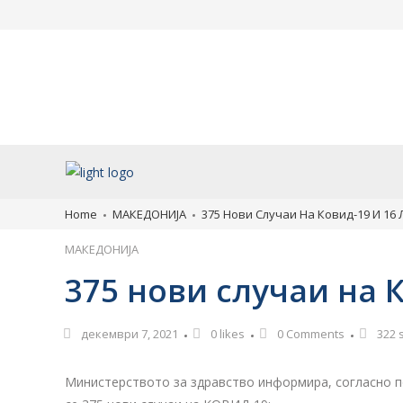
Во вторник најавено
Млад турист од М
дезинсекција против комарци
тешки повреди во 
во Скопје
утре со владин ав
пренесен во Скопј
август 7, 2026
август 7, 2026
Home
МАКЕДОНИЈА
375 Нови Случаи На Ковид-19 И 16
МАКЕДОНИЈА
375 нови случаи на 
декември 7, 2021
0
likes
0 Comments
322 
Министерството за здравство информира, согласно по