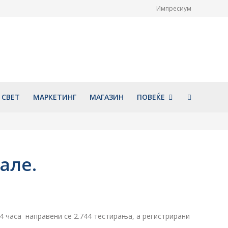
Импресиум
НОВИ информации
Голем ден за Охрид: По 65
а отворен простор
години повторно ќе биде
а
претставена уникатната
мозаична икона „Исус Христос
026
на престол“
август 7, 2026
СВЕТ
МАРКЕТИНГ
МАГАЗИН
ПОВЕЌЕ
але.
4 часа направени се 2.744 тестирања, а регистрирани