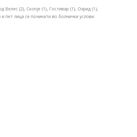
Велес (2), Скопје (1), Гостивар (1), Охрид (1),
и и пет лица се починати во болнички услови.