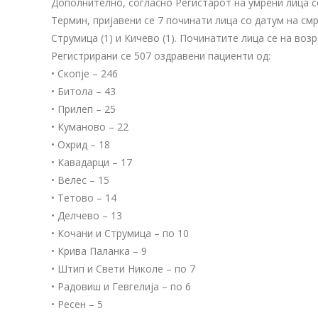
Дополнително, согласно Регистарот на умрени лица 
Термин, пријавени се 7 починати лица со датум на смрт 
Струмица (1) и Кичево (1). Починатите лица се на воз
Регистрирани сe 507 оздравени пациенти од:
• Скопје – 246
• Битола – 43
• Прилеп – 25
• Куманово – 22
• Охрид – 18
• Кавадарци – 17
• Велес – 15
• Тетово – 14
• Делчево – 13
• Кочани и Струмица – по 10
• Крива Паланка – 9
• Штип и Свети Николе – по 7
• Радовиш и Гевгелија – по 6
• Ресен – 5