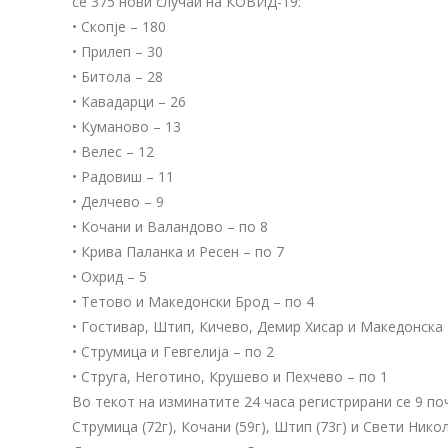
се 375 нови случаи на КОВИД-19:
• Скопје – 180
• Прилеп – 30
• Битола – 28
• Кавадарци – 26
• Куманово – 13
• Велес – 12
• Радовиш – 11
• Делчево – 9
• Кочани и Валандово – по 8
• Крива Паланка и Ресен – по 7
• Охрид – 5
• Тетово и Македонски Брод – по 4
• Гостивар, Штип, Кичево, Демир Хисар и Македонска
• Струмица и Гевгелија – по 2
• Струга, Неготино, Крушево и Пехчево – по 1
Во текот на изминатите 24 часа регистрирани се 9 почи
Струмица (72г), Кочани (59г), Штип (73г) и Свети Нико