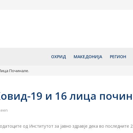
акедонија со
Македонија напредува по
ЦУК со НАЈ
Турција –
куповна моќ, пред повеќе
за пожари н
ион ќе биде
земји од ЕУ
во државав
е
август 7, 2026
август 7, 2
ОХРИД
МАКЕДОНИЈА
РЕГИОН
 Лица Починале.
Ковид-19 и 16 лица почин
seen
датоците од Институтот за јавно здравје дека во последните 2