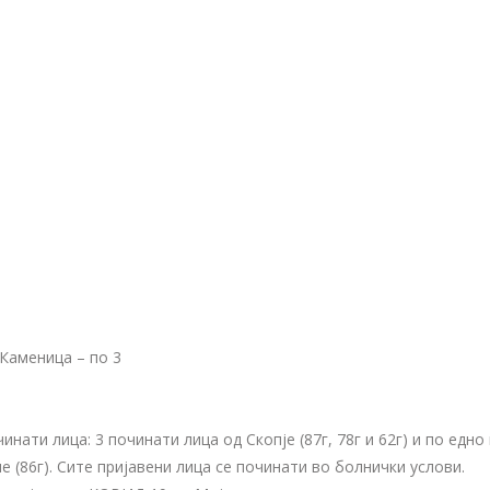
 Каменица – по 3
нати лица: 3 починати лица од Скопје (87г, 78г и 62г) и по едно 
ле (86г). Сите пријавени лица се починати во болнички услови.