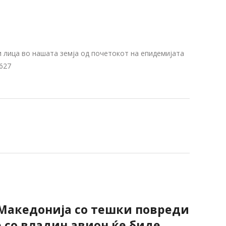
и лица во нашата земја од почетокот на епидемијата
.627
Македонија со тешки повреди
е со владин авион ќе биде