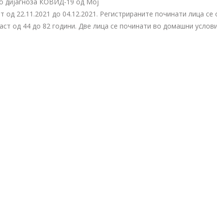
со дијагноза КОВИД-19 од Мој
од 22.11.2021 до 04.12.2021. Регистрираните починати лица се од 
раст од 44 до 82 години. Две лица се починати во домашни услов