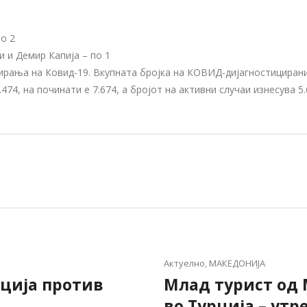
о 2
и и Демир Капија – по 1
стирања на Ковид-19. Вкупната бројка на КОВИД-дијагностициран
474, на починати е 7.674, а бројот на активни случаи изнесува 5
Актуелно
,
МАКЕДОНИЈА
кција против
Млад турист од 
во Турција – утр