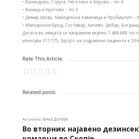
• Валандово, Струга, Неготино и Берово – по 4
• Виница и Кратово – по 3
• Демир Хисар, Македонска Каменица и Пробиштип – п
• Македонски Брод, Гостивар, Кичево, Дебар, Богданц
Досега во земјата се направени вкупно 1.488.688 те
изнесува 217.775, бројот на оздравени пациенти е 204.
Rate This Article:
Related posts
Актуелно
,
МАКЕДОНИЈА
Во вторник најавено дезинсе
комарци во Скопје