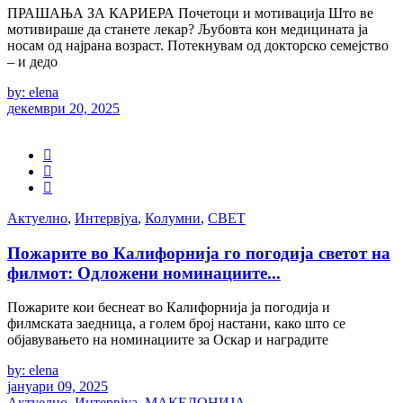
ПРАШАЊА ЗА КАРИЕРА Почетоци и мотивација Што ве
мотивираше да станете лекар? Љубовта кон медицината ја
носам од најрана возраст. Потекнувам од докторско семејство
– и дедо
by: elena
декември 20, 2025
Актуелно
,
Интервјуа
,
Колумни
,
СВЕТ
Пожарите во Калифорнија го погодија светот на
филмот: Одложени номинациите...
Пожарите кои беснеат во Калифорнија ја погодија и
филмската заедница, а голем број настани, како што се
објавувањето на номинациите за Оскар и наградите
by: elena
јануари 09, 2025
Актуелно
,
Интервјуа
,
МАКЕДОНИЈА