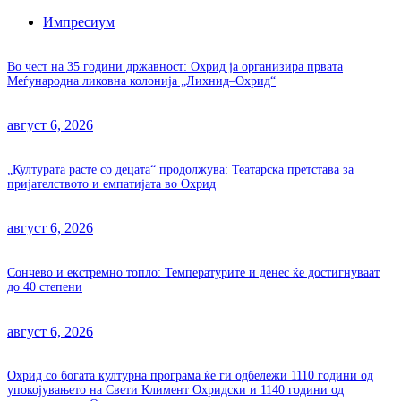
Импресиум
Во чест на 35 години државност: Охрид ја организира првата
Меѓународна ликовна колонија „Лихнид–Охрид“
август 6, 2026
„Културата расте со децата“ продолжува: Театарска претстава за
пријателството и емпатијата во Охрид
август 6, 2026
Сончево и екстремно топло: Температурите и денес ќе достигнуваат
до 40 степени
август 6, 2026
Охрид со богата културна програма ќе ги одбележи 1110 години од
упокојувањето на Свети Климент Охридски и 1140 години од