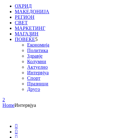
ОХРИД
МАКЕДОНИЈА
РЕГИОН
СВЕТ
МАРКЕТИНГ
МАГАЗИН
ПОВЕЌЕ
Економија
Политика
Здравје
Колумни
Актуелно
Интервјуа
Спорт
Празници
Друго
Home
Интервјуа