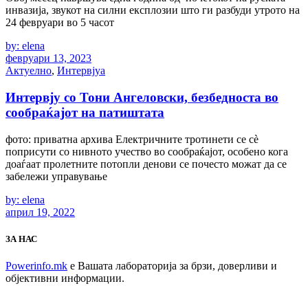
инвазија, звукот на силни експлозии што ги разбуди утрото на
24 февруари во 5 часот
by: elena
февруари 13, 2023
Актуелно
,
Интервјуа
Интервју со Тони Ангеловски, безбедноста во
сообраќајот на патиштата
фото: приватна архива Електричните тротинети се сè
поприсути со нивното учество во сообраќајот, особено кога
доаѓаат пролетните потопли денови се почесто можат да се
забележи управување
by: elena
април 19, 2022
ЗА НАС
Powerinfo.mk
e Вашата лабораторија за брзи, доверливи и
објективни информации.