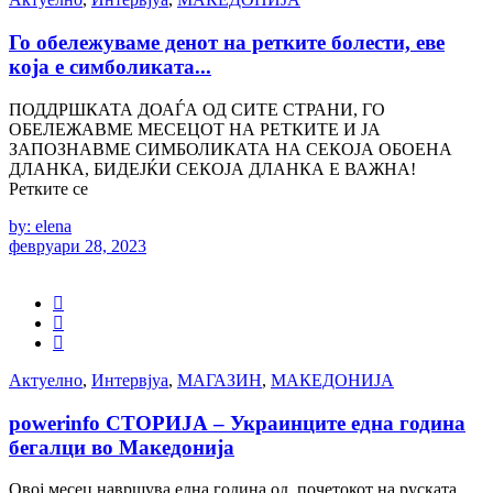
Го обележуваме денот на ретките болести, еве
која е симболиката...
ПОДДРШКАТА ДОАЃА ОД СИТЕ СТРАНИ, ГО
ОБЕЛЕЖАВМЕ МЕСЕЦОТ НА РЕТКИТЕ И ЈА
ЗАПОЗНАВМЕ СИМБОЛИКАТА НА СЕКОЈА ОБОЕНА
ДЛАНКА, БИДЕЈЌИ СЕКОЈА ДЛАНКА Е ВАЖНА!
Ретките се
by: elena
февруари 28, 2023
Актуелно
,
Интервјуа
,
МАГАЗИН
,
МАКЕДОНИЈА
powerinfo СТОРИЈА – Украинците една година
бегалци во Македонија
Овој месец навршува една година од почетокот на руската