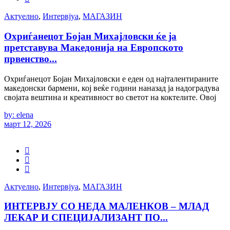
Актуелно
,
Интервјуа
,
МАГАЗИН
Охриѓанецот Бојан Михајловски ќе ја
претставува Македонија на Европското
првенство...
Охриѓанецот Бојан Михајловски е еден од најталентираните
македонски бармени, кој веќе години наназад ја надоградува
својата вештина и креативност во светот на коктелите. Овој
by: elena
март 12, 2026
Актуелно
,
Интервјуа
,
МАГАЗИН
ИНТЕРВЈУ СО НЕДА МАЛЕНКОВ – МЛАД
ЛЕКАР И СПЕЦИЈАЛИЗАНТ ПО...