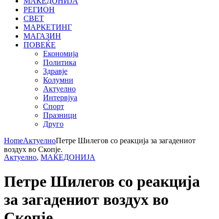
МАКЕДОНИЈА
РЕГИОН
СВЕТ
МАРКЕТИНГ
МАГАЗИН
ПОВЕЌЕ
Економија
Политика
Здравје
Колумни
Актуелно
Интервјуа
Спорт
Празници
Друго
Home
Актуелно
Петре Шилегов со реакција за загадениот
воздух во Скопје.
Актуелно
,
МАКЕДОНИЈА
Петре Шилегов со реакција
за загадениот воздух во
Скопје.