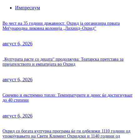
Импресиум
Во чест на 35 години државност: Охрид ја организира првата
Меѓународна ликовна колонија „Лихнид–Охрид“
август 6, 2026
„Културата расте со децата“ продолжува: Театарска претстава за
пријателството и емпатијата во Охрид
август 6, 2026
Сончево и екстремно топло: Температурите и денес ќе достигнуваат
до 40 степени
август 6, 2026
Охрид со богата културна програма ќе ги одбележи 1110 години од
упокојувањето на Свети Климент Охридски и 1140 години од