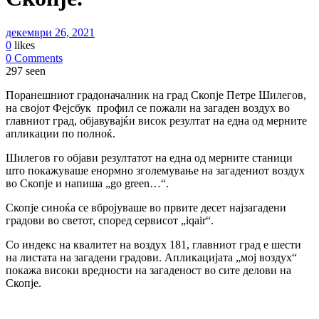
декември 26, 2021
0
likes
0 Comments
297 seen
Поранешниот градоначалник на град Скопје Петре Шилегов,
на својот Фејсбук профил се пожали на загаден воздух во
главниот град, објавувајќи висок резултат на една од мерните
апликации по полноќ.
Шилегов го објави резултатот на една од мерните станици
што покажуваше енормно зголемување на загадениот воздух
во Скопје и напиша „go green…“.
Скопје синоќа се вбројуваше во првите десет најзагадени
градови во светот, според сервисот „iqair“.
Со индекс на квалитет на воздух 181, главниот град е шести
на листата на загадени градови. Апликацијата „мој воздух“
покажа високи вредности на загаденост во сите делови на
Скопје.