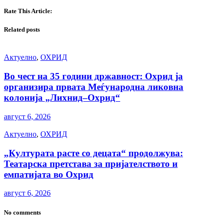
Rate This Article:
Related posts
Актуелно
,
ОХРИД
Во чест на 35 години државност: Охрид ја
организира првата Меѓународна ликовна
колонија „Лихнид–Охрид“
август 6, 2026
Актуелно
,
ОХРИД
„Културата расте со децата“ продолжува:
Театарска претстава за пријателството и
емпатијата во Охрид
август 6, 2026
No comments