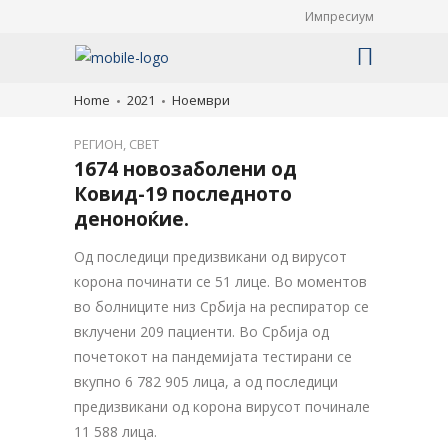
Импресиум
Home
2021
Ноември
РЕГИОН
,
СВЕТ
1674 новозаболени од
Ковид-19 последното
деноноќие.
Од последици предизвикани од вирусот
корона починати се 51 лице. Во моментов
во болниците низ Србија на респиратор се
вклучени 209 пациенти. Во Србија од
почетокот на пандемијата тестирани се
вкупно 6 782 905 лица, а од последици
предизвикани од корона вирусот починале
11 588 лица.