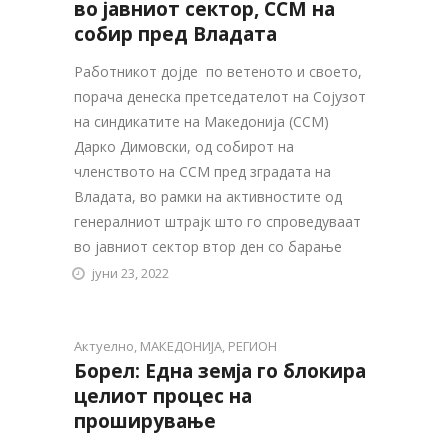
во јавниот сектор, ССМ на
собир пред Владата
Работникот дојде по ветеното и своето,
порача денеска претседателот на Сојузот
на синдикатите на Македонија (ССМ)
Дарко Димовски, од собирот на
членството на ССМ пред зградата на
Владата, во рамки на активностите од
генералниот штрајк што го спроведуваат
во јавниот сектор втор ден со барање
јуни 23, 2022
Актуелно
,
МАКЕДОНИЈА
,
РЕГИОН
Борел: Една земја го блокира
целиот процес на
проширување