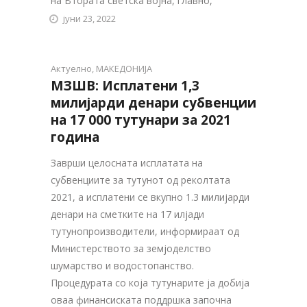
на Втората светска војна, главно,
јуни 23, 2022
Актуелно
,
МАКЕДОНИЈА
МЗШВ: Исплатени 1,3
милијарди денари субвенции
на 17 000 тутунари за 2021
година
Заврши целосната исплатата на
субвенциите за тутунот од реколтата
2021, а исплатени се вкупно 1.3 милијарди
денари на сметките на 17 илјади
тутунопроизводители, информираат од
Министерството за земјоделство
шумарство и водостопанство.
Процедурата со која тутунарите ја добија
оваа финансиската поддршка започна