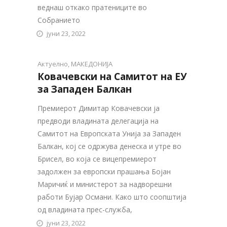
веднаш откако пратениците во
Собранието
јуни 23, 2022
Актуелно
,
МАКЕДОНИЈА
Ковачевски на Самитот на ЕУ
за Западен Балкан
Премиерот Димитар Ковачевски ја
предводи владината делегација на
Самитот на Европската Унија за Западен
Балкан, кој се одржува денеска и утре во
Брисел, во која се вицепремиерот
задолжен за европски прашања Бојан
Маричиќ и министерот за надворешни
работи Бујар Османи. Како што соопштија
од владината прес-служба,
јуни 23, 2022