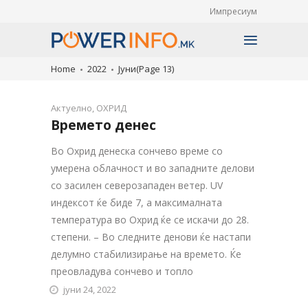
Импресиум
Home
2022
Јуни
(Page 13)
Актуелно
,
ОХРИД
Времето денес
Во Охрид денеска сончево време со
умерена облачност и во западните делови
со засилен северозападен ветер. UV
индексот ќе биде 7, а максималната
температура во Охрид ќе се искачи до 28.
степени. – Во следните денови ќе настапи
делумно стабилизирање на времето. Ќе
преовладува сончево и топло
јуни 24, 2022