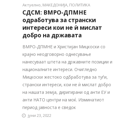
Актуелно
,
МАКЕДОНИЈА
,
ПОЛИТИКА
СДСМ: ВМРО-ДПМНЕ
одработува за странски
интереси кои не ѝ мислат
добро на државата
ВМРО-ДПМНЕ и Христијан Мицкоски со
крајно неодговорно однесување
нанесуваат штета на државните позиции и
националните интереси. Очигледно
Мицкоски жестоко одбработува за туѓи,
странски интереси, кои не ѝ мислат добро
на нашата земја, диригирани од анти ЕУ и
анти НАТО центри на моќ. Изминатиот
период јавноста е сведок
јуни 23, 2022