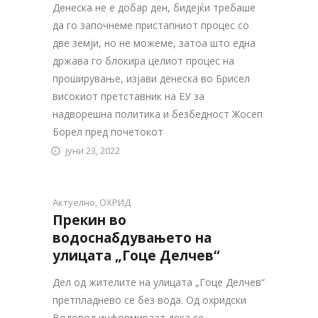
Денеска не е добар ден, бидејќи требаше
да го започнеме пристапниот процес со
две земји, но не можеме, затоа што една
држава го блокира целиот процес на
проширување, изјави денеска во Брисел
високиот претставник на ЕУ за
надворешна политика и безбедност Жосеп
Борел пред почетокот
јуни 23, 2022
Актуелно
,
ОХРИД
Прекин во
водоснабдувањето на
улицата „Гоце Делчев“
Дел од жителите на улицата „Гоце Делчев“
претпладнево се без вода. Од охридски
Водовод информираат дека се