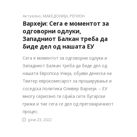
Актуелно
,
МАКЕДОНИЈА
,
РЕГИОН
Вархеји: Сега е моментот за
одговорни одлуки,
Западниот Балкан треба да
биде дел од нашата ЕУ
Сега е моментот за одговорни одлуки и
Западниот Балкан треба да биде дел од
нашата Европска Унија, објави денеска на
Твитер еврокомесарот за проширување и
соседска политика Оливер Вархеји. – ЕУ
многу сериозно ги сфаќа сите бугарски
грижи и тие сега се дел од преговарачкиот
процес.
јуни 23, 2022