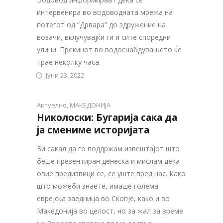
интервенира во водоводната мрежа на
потегот од “Дрвара” до здружение на
возачи, вклучувајќи ги и сите споредни
улици. Прекинот во водоснабдувањето ќе
трае неколку часа.
јуни 23, 2022
Актуелно
,
МАКЕДОНИЈА
Николоски: Бугарија сака да
ја смениме историјата
Би сакал да го поддржам извештајот што
беше презентиран денеска и мислам дека
овие предизвици се, се уште пред нас. Како
што можеби знаете, имаше голема
еврејска заедница во Скопје, како и во
Македонија во целост, но за жал за време