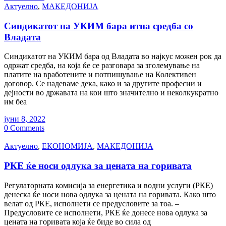
Актуелно
,
МАКЕДОНИЈА
Синдикатот на УКИМ бара итна средба со
Владата
Синдикатот на УКИМ бара од Владата во најкус можен рок да
одржат средба, на која ќе се разговара за зголемување на
платите на вработените и потпишување на Колективен
договор. Се надеваме дека, како и за другите професии и
дејности во државата на кои што значително и неколкукратно
им беа
јуни 8, 2022
0 Comments
Актуелно
,
ЕКОНОМИЈА
,
МАКЕДОНИЈА
РКЕ ќе носи одлука за цената на горивата
Регулаторната комисија за енергетика и водни услуги (РКЕ)
денеска ќе носи нова одлука за цената на горивата. Како што
велат од РКЕ, исполнети се предусловите за тоа. –
Предусловите се исполнети, РКЕ ќе донесе нова одлука за
цената на горивата која ќе биде во сила од