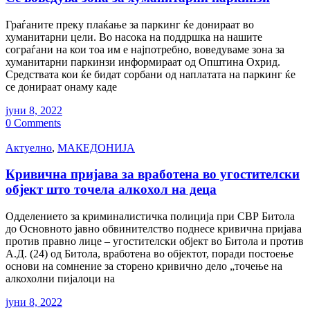
Граѓаните преку плаќање за паркинг ќе донираат во
хуманитарни цели. Во насока на поддршка на нашите
сограѓани на кои тоа им е најпотребно, воведуваме зона за
хуманитарни паркинзи информираат од Општина Охрид.
Средствата кои ќе бидат сорбани од наплатата на паркинг ќе
се донираат онаму каде
јуни 8, 2022
0 Comments
Актуелно
,
МАКЕДОНИЈА
Кривична пријава за вработена во угостителски
објект што точела алкохол на деца
Одделението за криминалистичка полиција при СВР Битола
до Основното јавно обвинителство поднесе кривична пријава
против правно лице – угостителски објект во Битола и против
А.Д. (24) од Битола, вработена во објектот, поради постоење
основи на сомнение за сторено кривично дело „точење на
алкохолни пијалоци на
јуни 8, 2022