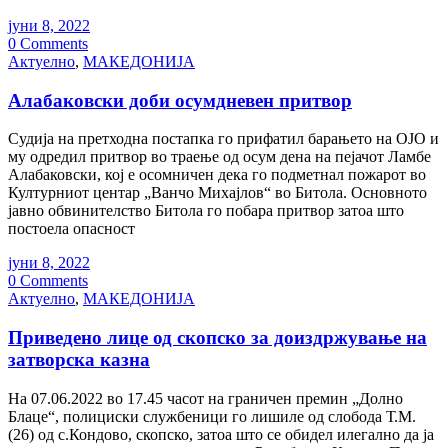
јуни 8, 2022
0 Comments
Актуелно
,
МАКЕДОНИЈА
Алабаковски доби осумдневен притвор
Судија на претходна постапка го прифатил барањето на ОЈО и
му одредил притвор во траење од осум дена на пејачот Ламбе
Алабаковски, кој е осомничен дека го подметнал пожарот во
Културниот центар „Ванчо Михајлов“ во Битола. Основното
јавно обвинителство Битола го побара притвор затоа што
постоела опасност
јуни 8, 2022
0 Comments
Актуелно
,
МАКЕДОНИЈА
Приведено лице од скопско за доиздржување на
затворска казна
На 07.06.2022 во 17.45 часот на граничен премин „Долно
Блаце“, полициски службеници го лишиле од слобода Т.М.
(26) од с.Кондово, скопско, затоа што се обидел илегално да ја