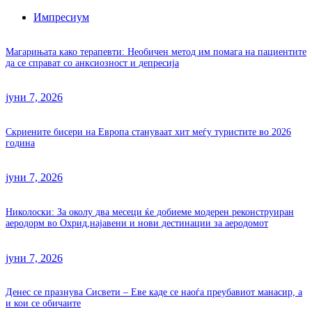
Импресиум
Магарињата како терапевти: Необичен метод им помага на пациентите
да се справат со анксиозност и депресија
јуни 7, 2026
Скриените бисери на Европа стануваат хит меѓу туристите во 2026
година
јуни 7, 2026
Николоски: За околу два месеци ќе добиеме модерен реконструиран
аеродорм во Охрид,најавени и нови дестинации за аеродомот
јуни 7, 2026
Денес се празнува Сисвети – Еве каде се наоѓа преубавиот манасир, а
и кои се обичаите