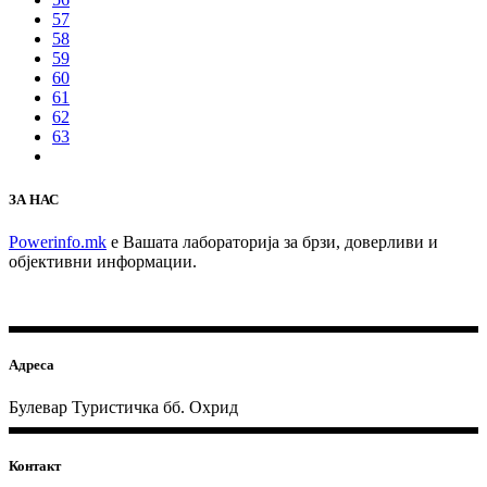
57
58
59
60
61
62
63
ЗА НАС
Powerinfo.mk
e Вашата лабораторија за брзи, доверливи и
објективни информации.
Адреса
Булевар Туристичка бб. Охрид
Контакт