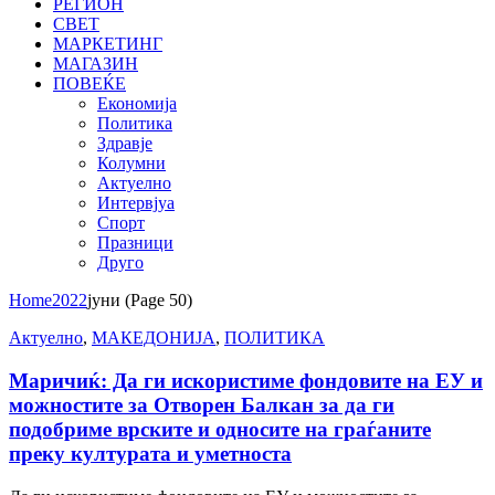
РЕГИОН
СВЕТ
МАРКЕТИНГ
МАГАЗИН
ПОВЕЌЕ
Економија
Политика
Здравје
Колумни
Актуелно
Интервјуа
Спорт
Празници
Друго
Home
2022
јуни
(Page 50)
Актуелно
,
МАКЕДОНИЈА
,
ПОЛИТИКА
Маричиќ: Да ги искористиме фондовите на ЕУ и
можностите за Отворен Балкан за да ги
подобриме врските и односите на граѓаните
преку културата и уметноста