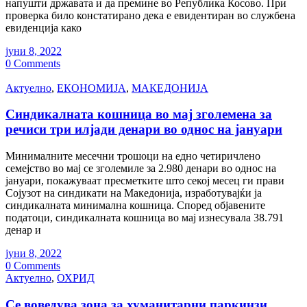
напушти државата и да премине во Република Косово. При
проверка било констатирано дека е евидентиран во службена
евиденција како
јуни 8, 2022
0 Comments
Актуелно
,
ЕКОНОМИЈА
,
МАКЕДОНИЈА
Синдикалната кошница во мај зголемена за
речиси три илјади денари во однос на јануари
Минималните месечни трошоци на едно четиричлено
семејство во мај се зголемиле за 2.980 денари во однос на
јануари, покажуваат пресметките што секој месец ги прави
Сојузот на синдикати на Македонија, изработувајќи ја
синдикалната минимална кошница. Според објавените
податоци, синдикалната кошница во мај изнесувала 38.791
денар и
јуни 8, 2022
0 Comments
Актуелно
,
ОХРИД
Се воведува зона за хуманитарни паркинзи