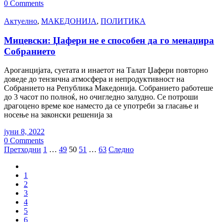
0 Comments
Актуелно
,
МАКЕДОНИЈА
,
ПОЛИТИКА
Мицевски: Џафери не е способен да го менаџира
Собранието
Ароганцијата, суетата и инаетот на Талат Џафери повторно
доведе до тензична атмосфера и непродуктивност на
Собранието на Република Македонија. Собранието работеше
до 3 часот по полноќ, но очигледно залудно. Се потроши
драгоцено време кое наместо да се употреби за гласање и
носење на законски решенија за
јуни 8, 2022
0 Comments
Posts
Претходни
1
…
49
50
51
…
63
Следно
pagination
1
2
3
4
5
6