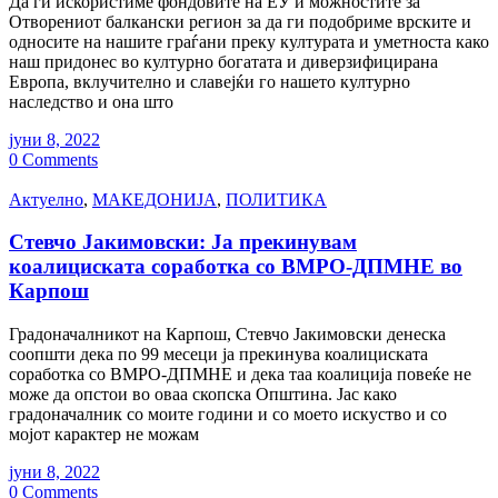
Да ги искористиме фондовите на ЕУ и можностите за
Отворениот балкански регион за да ги подобриме врските и
односите на нашите граѓани преку културата и уметноста како
наш придонес во културно богатата и диверзифицирана
Европа, вклучително и славејќи го нашето културно
наследство и она што
јуни 8, 2022
0 Comments
Актуелно
,
МАКЕДОНИЈА
,
ПОЛИТИКА
Стевчо Јакимовски: Ја прекинувам
коалициската соработка со ВМРО-ДПМНЕ во
Карпош
Градоначалникот на Карпош, Стевчо Јакимовски денеска
соопшти дека по 99 месеци ја прекинува коалициската
соработка со ВМРО-ДПМНЕ и дека таа коалиција повеќе не
може да опстои во оваа скопска Општина. Јас како
градоначалник со моите години и со моето искуство и со
мојот карактер не можам
јуни 8, 2022
0 Comments