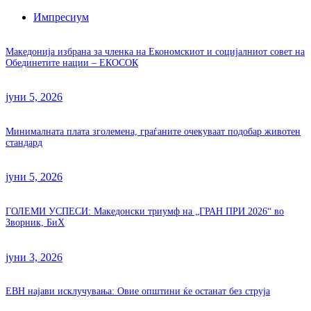
Импресиум
Македонија избрана за членка на Економскиот и социјалниот совет на
Обединетите нации – ЕКОСОК
јуни 5, 2026
Минималната плата зголемена, граѓаните очекуваат подобар животен
стандард
јуни 5, 2026
ГОЛЕМИ УСПЕСИ: Македонски триумф на „ГРАН ПРИ 2026“ во
Зворник, БиХ
јуни 3, 2026
ЕВН најави исклучувања: Овие општини ќе останат без струја