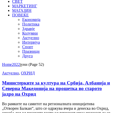
СВЕТ
МАРКЕТИНГ
МАГАЗИН
ПОВЕЌЕ
Економија
Политика
Здравје
Колумни
Актуелно
Интервјуа
Спорт
Празници
Друго
Home
2022
јуни
(Page 52)
Актуелно
,
ОХРИД
Министерките за култура на Србија, Албанија и
Северна Македонија на прошетка во старото
јадро на Охрид
Во рамките на самитот на регионалната иницијатива
„Отворен Балкан“, што се одржува вчера и денеска во Охрид,
синоќа дел од високите гости од регионот имаа можност да се