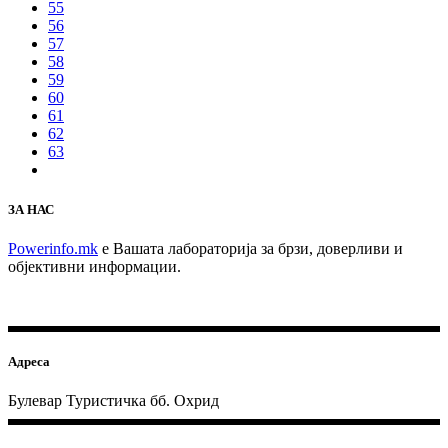
55
56
57
58
59
60
61
62
63
ЗА НАС
Powerinfo.mk
e Вашата лабораторија за брзи, доверливи и
објективни информации.
Адреса
Булевар Туристичка бб. Охрид