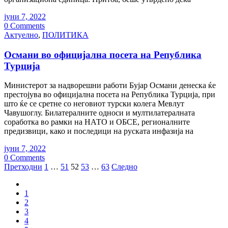
јуни 7, 2022
0 Comments
Актуелно
,
ПОЛИТИКА
Османи во официјална посета на Република
Турција
Министерот за надворешни работи Бујар Османи денеска ќе
престојува во официјална посета на Република Турција, при
што ќе се сретне со неговиот турски колега Мевлут
Чавушоглу. Билатералните односи и мултилатералната
соработка во рамки на НАТО и ОБСЕ, регионалните
предизвици, како и последици на руската инфазија на
јуни 7, 2022
0 Comments
Posts
Претходни
1
…
51
52
53
…
63
Следно
pagination
1
2
3
4