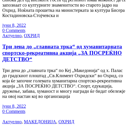
запознаат со културните знаменитости во старото јадро на
Охрид. Ноќната прошетка на министерката за култура Бисера
Костадиновска-Стојчевска и
јуни 8, 2022
0 Comments
Актуелно
,
ОХРИД
Три дена до „главната трка“ од хуманитарната
спортско-рекреативна акција „ЗА ПОСРЕЌНО
ДЕТСТВО“
Три дена до „главната трка“ по Кеј „Македонија“ од х. Палас
до градскиот плоштад „Св.Климент Охридски“ во Охрид, со
која ќе започне големата хуманитарна спортско-рекреативна
акција „ЗА ПОСРЕЌНО ДЕТСТВО“. Спорт, едукација,
дружење, забава, хуманост и многу награди ќе бидат обележје
на овој настан кој во организација
јуни 8, 2022
0 Comments
Актуелно
,
МАКЕДОНИЈА
,
ОХРИД