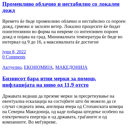
Прoменливо облачно и нестабилно со локален
дожд
Времето ќе биде прoменливо облачно и нестабилно со пороен
дожд, грмежи и засилен ветер. Локално процесите ќе бидат
поинтензивни во форма на невреме со интензивен пороен
дожд и појава на град. Минималната температура ќе биде во
интервал од 9 до 16, а максималната ќе достигне
јуни 8, 2022
0 Comments
Актуелно
,
ЕКОНОМИЈА
,
МАКЕДОНИЈА
Бизнисот бара итни мерки за помош,
инфлацијата на ниво од 11,9 отсто
Државата веднаш да преземе мерки за пресретнување на
евентуална ескалација на состојбите што би можело да се
случат следната зима, апелираа вчера од Стопанската комора
на Северна Македонија, од каде побараа штедење особено на
електричната енергија и од државата, граѓаните и од
компаниите. Во меѓувреме,