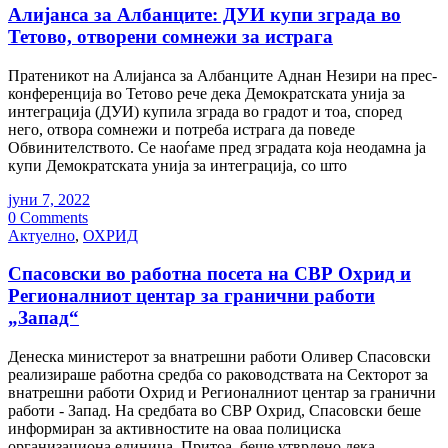
Алијанса за Албанците: ДУИ купи зграда во
Тетово, отворени сомнежи за истрага
Пратеникот на Алијанса за Албанците Аднан Незири на прес-
конференција во Тетово рече дека Демократската унија за
интеграција (ДУИ) купила зграда во градот и тоа, според
него, отвора сомнежи и потреба истрага да поведе
Обвинителството. Се наоѓаме пред зградата која неодамна ја
купи Демократската унија за интеграција, со што
јуни 7, 2022
0 Comments
Актуелно
,
ОХРИД
Спасовски во работна посета на СВР Охрид и
Регионалниот центар за гранични работи
„Запад“
Денеска министерот за внатрешни работи Оливер Спасовски
реализираше работна средба со раководствата на Секторот за
внатрешни работи Охрид и Регионалниот центар за гранични
работи - Запад. На средбата во СВР Охрид, Спасовски беше
информиран за активностите на оваа полициска
организациона единица. Притоа, беше утврдено дека