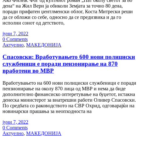
Ако Филеас Фог од култниот роман „Пат околу светот за 80
дена“ на Жил Верн ја обиколи Земјата за точно 80 дена,
поради прифатен џентлменски облог, Коста Митрески реши
да се обложи со себе, односно да се предизвика и да го
исполни сонот од детството,
јуни 7, 2022
0 Comments
Актуелно
,
МАКЕДОНИЈА
Спасовски: Вработувањето 600 нови полициски
службеници е поради пензонирање на 870
вработени во МВР
Вработувањето на 600 нови полициски службеници е поради
пензионирање на околу 870 лица од МВР и нема да биде
дополнително финансиско оптеретување на буџетот, истакна
денеска министерот за внатрешни работи Оливер Спасовски.
По средбата со раководството на СВР Охрид, одговарајќи на
новинарски прашања за неопходноста на
јуни 7, 2022
0 Comments
Актуелно
,
МАКЕДОНИЈА