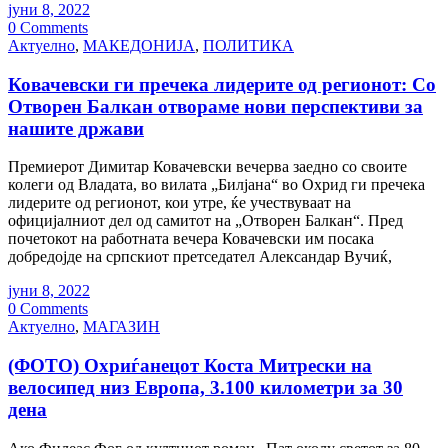
јуни 8, 2022
0 Comments
Актуелно
,
МАКЕДОНИЈА
,
ПОЛИТИКА
Ковачевски ги пречека лидерите од регионот: Со
Отворен Балкан отвораме нови перспективи за
нашите држави
Премиерот Димитар Ковачевски вечерва заедно со своите
колеги од Владата, во вилата „Билјана“ во Охрид ги пречека
лидерите од регионот, кои утре, ќе учествуваат на
официјалниот дел од самитот на „Отворен Балкан“. Пред
почетокот на работната вечера Ковачевски им посака
добредојде на српскиот претседател Александар Вучиќ,
јуни 8, 2022
0 Comments
Актуелно
,
МАГАЗИН
(ФОТО) Охриѓанецот Коста Митрески на
велосипед низ Европа, 3.100 километри за 30
дена