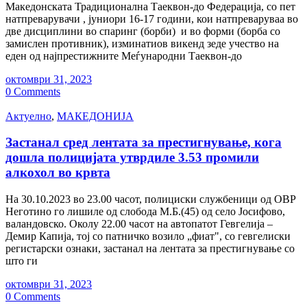
Македонската Традиционална Таеквон-до Федерација, со пет
натпреварувачи , јуниори 16-17 години, кои натпреваруваа во
две дисциплини во спаринг (борби) и во форми (борба со
замислен противник), изминатиов викенд зеде учество на
еден од најпрестижните Меѓународни Таеквон-до
октомври 31, 2023
0 Comments
Актуелно
,
МАКЕДОНИЈА
Застанал сред лентата за престигнување, кога
дошла полицијата утврдиле 3.53 промили
алкохол во крвта
На 30.10.2023 во 23.00 часот, полициски службеници од ОВР
Неготино го лишиле од слобода М.Б.(45) од село Јосифово,
валандовско. Околу 22.00 часот на автопатот Гевгелија –
Демир Капија, тој со патничко возило „фиат", со гевгелиски
регистарски ознаки, застанал на лентата за престигнување со
што ги
октомври 31, 2023
0 Comments