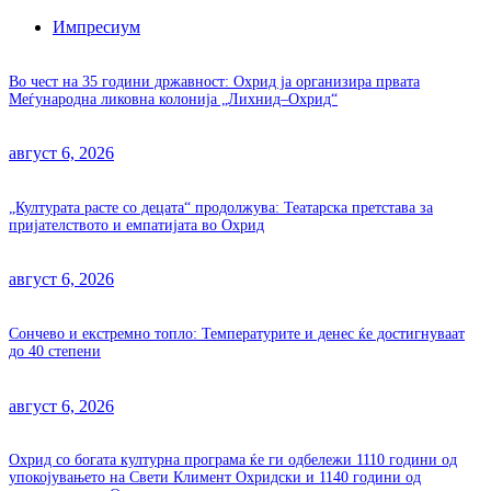
Импресиум
Во чест на 35 години државност: Охрид ја организира првата
Меѓународна ликовна колонија „Лихнид–Охрид“
август 6, 2026
„Културата расте со децата“ продолжува: Театарска претстава за
пријателството и емпатијата во Охрид
август 6, 2026
Сончево и екстремно топло: Температурите и денес ќе достигнуваат
до 40 степени
август 6, 2026
Охрид со богата културна програма ќе ги одбележи 1110 години од
упокојувањето на Свети Климент Охридски и 1140 години од