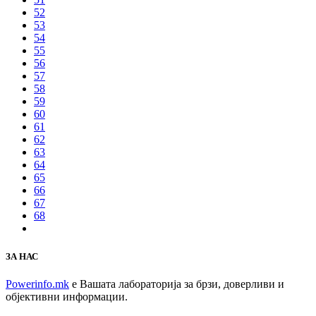
52
53
54
55
56
57
58
59
60
61
62
63
64
65
66
67
68
ЗА НАС
Powerinfo.mk
e Вашата лабораторија за брзи, доверливи и
објективни информации.