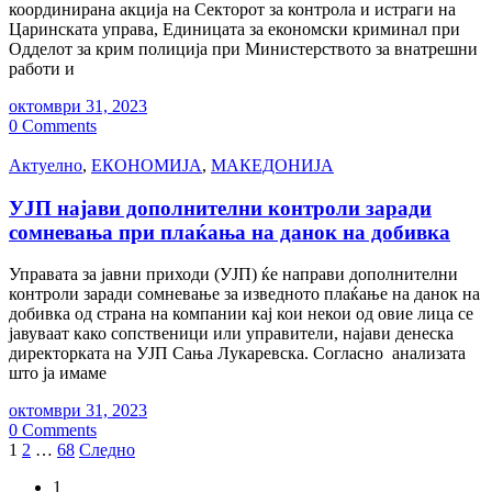
координирана акција на Секторот за контрола и истраги на
Царинската управа, Единицата за економски криминал при
Одделот за крим полиција при Министерството за внатрешни
работи и
октомври 31, 2023
0 Comments
Актуелно
,
ЕКОНОМИЈА
,
МАКЕДОНИЈА
УЈП најави дополнителни контроли заради
сомневања при плаќања на данок на добивка
Управата за јавни приходи (УЈП) ќе направи дополнителни
контроли заради сомневање за изведното плаќање на данок на
добивка од страна на компании кај кои некои од овие лица се
јавуваат како сопственици или управители, најави денеска
директорката на УЈП Сања Лукаревска. Согласно анализата
што ја имаме
октомври 31, 2023
0 Comments
Posts
1
2
…
68
Следно
pagination
1