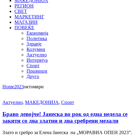
МАКЕДОНИЈА
РЕГИОН
СВЕТ
МАРКЕТИНГ
МАГАЗИН
ПОВЕЌЕ
Економија
Политика
Здравје
Колумни
Актуелно
Интервјуа
Спорт
Празници
Друго
Home
2023
октомври
Актуелно
,
МАКЕДОНИЈА
,
Спорт
Браво девојче! Јанеска во рок од една недела се
закити со два златни и два сребрени медали
Злато и сребро за Елена Јанеска на „МОРАВИА ОПЕН 2023”.