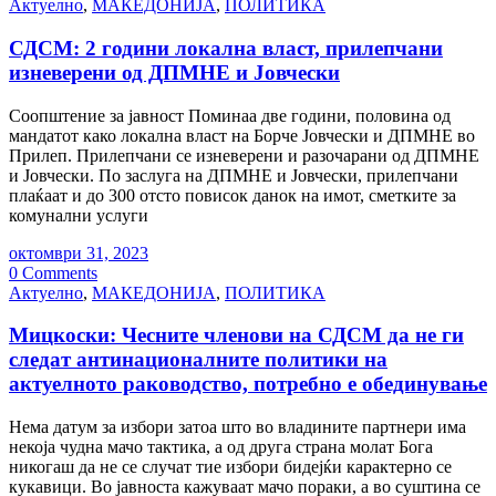
Актуелно
,
МАКЕДОНИЈА
,
ПОЛИТИКА
СДСМ: 2 години локална власт, прилепчани
изневерени од ДПМНЕ и Јовчески
Соопштение за јавност Поминаа две години, половина од
мандатот како локална власт на Борче Јовчески и ДПМНЕ во
Прилеп. Прилепчани се изневерени и разочарани од ДПМНЕ
и Јовчески. По заслуга на ДПМНЕ и Јовчески, прилепчани
плаќаат и до 300 отсто повисок данок на имот, сметките за
комунални услуги
октомври 31, 2023
0 Comments
Актуелно
,
МАКЕДОНИЈА
,
ПОЛИТИКА
Мицкоски: Чесните членови на СДСМ да не ги
следат антинационалните политики на
актуелното раководство, потребно е обединување
Нема датум за избори затоа што во владините партнери има
некоја чудна мачо тактика, а од друга страна молат Бога
никогаш да не се случат тие избори бидејќи карактерно се
кукавици. Во јавноста кажуваат мачо пораки, а во суштина се