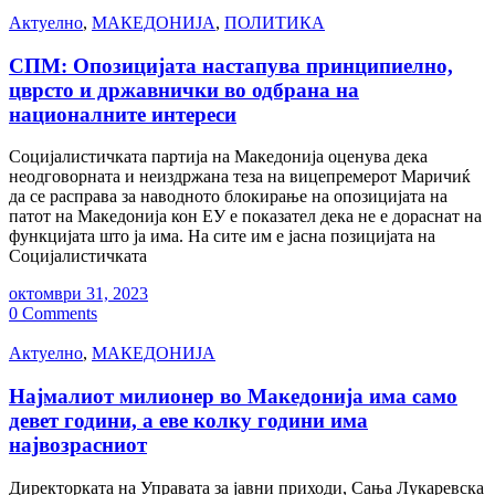
Актуелно
,
МАКЕДОНИЈА
,
ПОЛИТИКА
СПМ: Опозицијата настапува принципиелно,
цврсто и државнички во одбрана на
националните интереси
Социјалистичката партија на Македонија оценува дека
неодговорната и неиздржана теза на вицепремерот Маричиќ
да се расправа за наводното блокирање на опозицијата на
патот на Македонија кон ЕУ е показател дека не е дораснат на
функцијата што ја има. На сите им е јасна позицијата на
Социјалистичката
октомври 31, 2023
0 Comments
Актуелно
,
МАКЕДОНИЈА
Најмалиот милионер во Македонија има само
девет години, а еве колку години има
највозрасниот
Директорката на Управата за јавни приходи, Сања Лукаревска