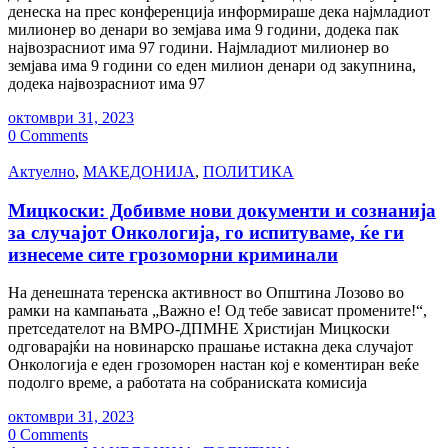
денеска на прес конференција информираше дека најмладиот
милионер во денари во земјава има 9 години, додека пак
највозрасниот има 97 години. Најмладиот милионер во
земјава има 9 години со еден милион денари од закупнина,
додека највозрасниот има 97
октомври 31, 2023
0 Comments
Актуелно
,
МАКЕДОНИЈА
,
ПОЛИТИКА
Мицкоски: Добивме нови документи и сознанија
за случајот Онкологија, го испитуваме, ќе ги
изнесеме сите грозоморни криминали
На денешната теренска активност во Општина Лозово во
рамки на кампањата „Важно е! Од тебе зависат промените!“,
претседателот на ВМРО-ДПМНЕ Христијан Мицкоски
одговарајќи на новинарско прашање истакна дека случајот
Онкологија е еден грозоморен настан кој е коментиран веќе
подолго време, а работата на собраниската комисија
октомври 31, 2023
0 Comments