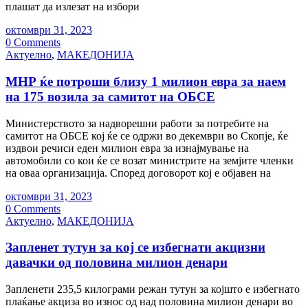
плашат да излезат на избори
октомври 31, 2023
0 Comments
Актуелно
,
МАКЕДОНИЈА
МНР ќе потроши близу 1 милион евра за наем
на 175 возила за самитот на ОБСЕ
Министерството за надворешни работи за потребите на
самитот на ОБСЕ кој ќе се одржи во декември во Скопје, ќе
издвои речиси еден милион евра за изнајмување на
автомобили со кои ќе се возат министрите на земјите членки
на оваа организација. Според договорот кој е објавен на
октомври 31, 2023
0 Comments
Актуелно
,
МАКЕДОНИЈА
Запленет тутун за кој се избегнати акцизни
давачки од половина милион денари
Запленети 235,5 килограми режан тутун за којшто е избегнато
плаќање акциза во износ од над половина милион денари во