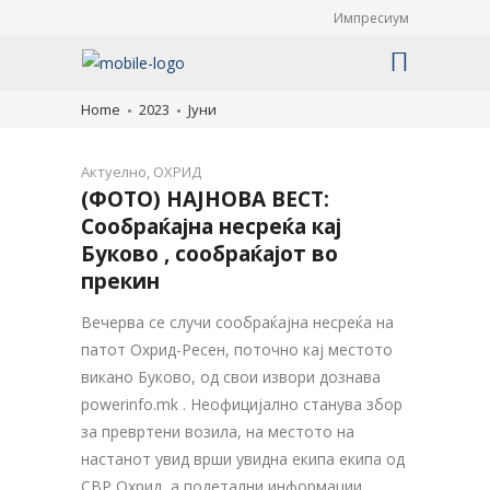
Импресиум
Home
2023
Јуни
Актуелно
,
ОХРИД
(ФОТО) НАЈНОВА ВЕСТ:
Сообраќајна несреќа кај
Буково , сообраќајот во
прекин
Вечерва се случи сообраќајна несреќа на
патот Охрид-Ресен, поточно кај местото
викано Буково, од свои извори дознава
powerinfo.mk . Неофицијално станува збор
за превртени возила, на местото на
настанот увид врши увидна екипа екипа од
СВР Охрид, а подетални информации