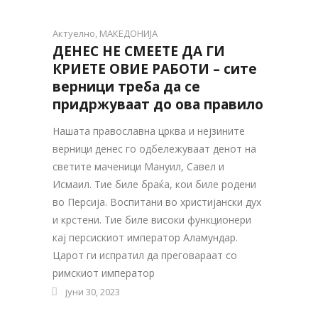
Актуелно
,
МАКЕДОНИЈА
ДЕНЕС НЕ СМЕЕТЕ ДА ГИ
КРИЕТЕ ОВИЕ РАБОТИ – сите
верници треба да се
придржуваат до ова правило
Нашата православна црква и нејзините
верници денес го одбележуваат денот на
светите маченици Мануил, Савел и
Исмаил. Тие биле браќа, кои биле родени
во Персија. Воспитани во христијански дух
и крстени. Тие биле високи функционери
кај персискиот император Аламундар.
Царот ги испратил да преговараат со
римскиот император
јуни 30, 2023