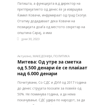
Патишта, а функцијата в.д директор на
претпријатието од денес ќе ја извршува
Ќамил Ковачи, инфрмираат од град Скопје.
Отатму додадаваат дека Ковачи на
позицијата доаѓа од местото секретар на
општина Сарај, а има
јуни 30, 2023
Актуелно
,
МАКЕДОНИЈА
,
ПОЛИТИКА
Митева: Од утре за сметка
од 5.500 денари ќе се плаќаат
над 6.000 денари
Почитувани, Со СДС и ДУИ од 2017 година
до денес струјата поскапе за повеќе од
50%. Не поминува година, а да нема
покачување. СДС удира по народот, за да