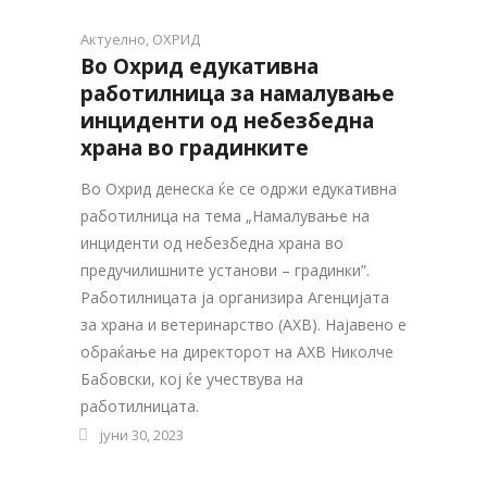
Актуелно
,
ОХРИД
Во Охрид едукативна
работилница за намалување
инциденти од небезбедна
храна во градинките
Во Охрид денеска ќе се одржи едукативна
работилница на тема „Намалување на
инциденти од небезбедна храна во
предучилишните установи – градинки”.
Работилницата ја организира Агенцијата
за храна и ветеринарство (АХВ). Најавено е
обраќање на директорот на АХВ Николче
Бабовски, кој ќе учествува на
работилницата.
јуни 30, 2023