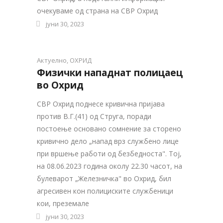
очекуваме од страна на СВР Охрид
јуни 30, 2023
Актуелно
,
ОХРИД
Физички нападнат полицаец
во Охрид
СВР Охрид поднесе кривична пријава
против В.Г.(41) од Струга, поради
постоење основано сомнение за сторено
кривично дело „напад врз службено лице
при вршење работи од безбедноста". Тој,
на 08.06.2023 година околу 22.30 часот, на
булеварот „Железничка" во Охрид, бил
агресивен кон полициските службеници
кои, преземале
јуни 30, 2023