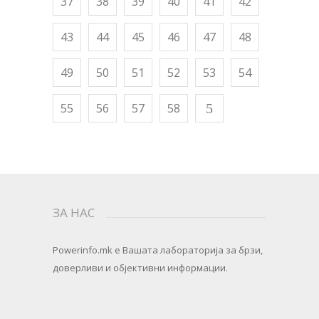
37
38
39
40
41
42
43
44
45
46
47
48
49
50
51
52
53
54
55
56
57
58
ЗА НАС
Powerinfo.mk
e Вашата лабораторија за брзи,
доверливи и објективни информации.