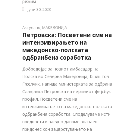
режим
јуни 30, 2023
Актуелно
,
МАКЕДОНИЈА
Петровска: Посветени сме на
интензивирањето на
македонско-полската
одбранбена соработка
Добредојде за новиот амбасадор на
Полска во Северна Македонија, Кшиштов
Гжелчик, напиша министерката за одбрана
Славјанка Петровска на нејзиниот фејсбук
профил. Посветени сме на
интензивирањето на македонско-полската
одбранбена соработка. Споделуваме исти
вредности и заедно даваме значаен
придонес кон зацврстувањето на