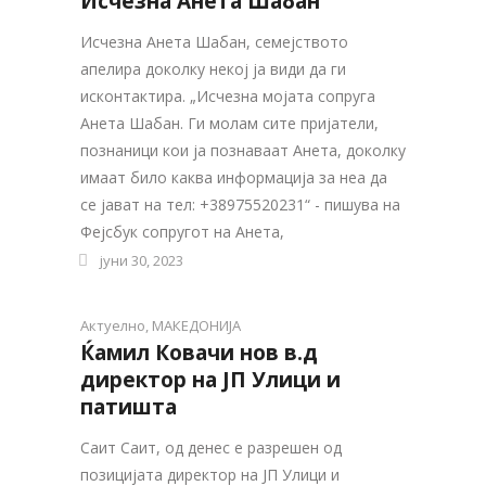
Исчезна Анета Шабан
Исчезна Анета Шабан, семејството
апелира доколку некој ја види да ги
исконтактира. „Исчезна мојата сопруга
Анета Шабан. Ги молам сите пријатели,
познаници кои ја познаваат Анета, доколку
имаат било каква информација за неа да
се јават на тел: +38975520231“ - пишува на
Фејсбук сопругот на Анета,
јуни 30, 2023
Актуелно
,
МАКЕДОНИЈА
Ќамил Ковачи нов в.д
директор на ЈП Улици и
патишта
Саит Саит, од денес е разрешен од
позицијата директор на ЈП Улици и