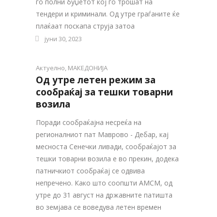
го полни буџетот кој го трошат на
тендери и криминали. Од утре граѓаните ќе
плаќаат поскапа струја затоа
јуни 30, 2023
Актуелно
,
МАКЕДОНИЈА
Од утре летен режим за
сообраќај за тешки товарни
возила
Поради сообраќајна несреќа на
регионалниот пат Маврово - Дебар, кај
месноста Сенечки ливади, сообраќајот за
тешки товарни возила е во прекин, додека
патничкиот сообраќај се одвива
непречено. Како што соопшти АМСМ, од
утре до 31 август на државните патишта
во земјава се воведува летен времен