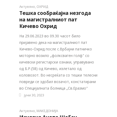
Актуелно
,
ОХРИД
Тешка сообраќајна незгода
на магистралниот пат
Кичево Охрид
На 29.06.2023 во 09.30 часот било
пријавено дека на магистралниот пат
Кичево-Охрид после с.Врбајни патничко
моторно возило „фолксваген голф" со
кичевски регистарски ознаки, управувано
од Б.Р.(58) од Кичево, излетало од
коловозот. Во несреќата со тешки телесни
повреди се здобил возачот, констатирани
во Специјалната болница „Св.Еразмо"
јуни 30, 2023
Актуелно
,
МАКЕДОНИЈА