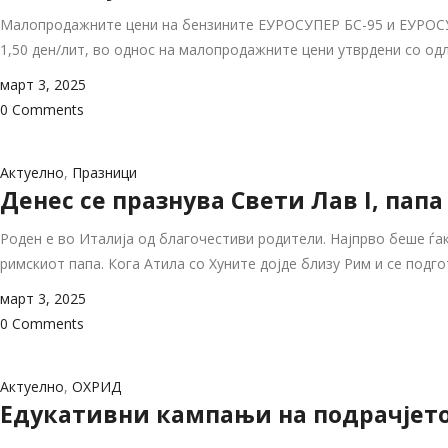
Малопродажните цени на бензините ЕУРОСУПЕР БС-95 и ЕУРОСУПЕ
1,50 ден/лит, во однос на малопродажните цени утврдени со од
март 3, 2025
0 Comments
Актуелно
,
Празници
Денес се празнува Свети Лав I, пап
Роден е во Италија од благочестиви родители. Најпрво беше ѓако
римскиот папа. Кога Атила со Хуните дојде близу Рим и се подго
март 3, 2025
0 Comments
Актуелно
,
ОХРИД
Eдукативни кампањи на подрачјето