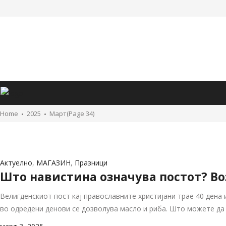
Почнува исплатата – Нови пари на сметките на граѓаните
јули 3, 2026
Илјадници верници се поклонуваат на гробот на Свети Нау
јули 3, 2026
МЕТЕО-АЛАРМ: Локално невреме со дожд, ветер и град
јули 3, 2026
Мицкоски на промоција на нова воена опрема во касарната
јули 3, 2026
Празнични богослужби по повод празникот Свети Наум Охр
Home
2025
Март
(Page 34)
јули 2, 2026
Актуелно
,
МАГАЗИН
,
Празници
Што навистина означува постот? В
Велигденскиот пост кај православните христијани трае 40 дена и
во одредени денови се дозволува масло и риба. Што можете да ј