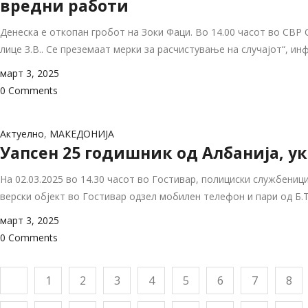
вредни работи
Денеска е откопан гробот на Зоки Фаци. Во 14.00 часот во СВР
лице З.В.. Се преземаат мерки за расчистување на случајот“, 
март 3, 2025
0 Comments
Актуелно
,
МАКЕДОНИЈА
Уапсен 25 годишник од Албанија, ук
На 02.03.2025 во 14.30 часот во Гостивар, полициски службениц
верски објект во Гостивар одзел мобилен телефон и пари од Б.Т
март 3, 2025
0 Comments
1
2
3
4
5
6
7
8