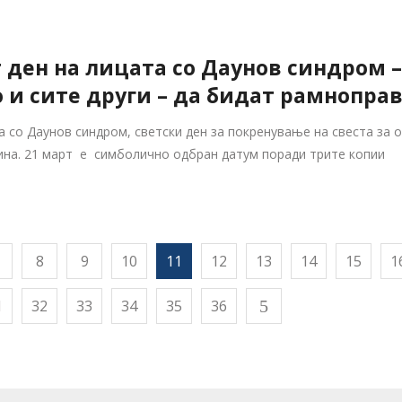
 ден на лицата со Даунов синдром 
о и сите други – да бидат рамнопра
а со Даунов синдром, светски ден за покренување на свеста за 
дина. 21 март е симболично одбран датум поради трите копии
8
9
10
11
12
13
14
15
1
1
32
33
34
35
36