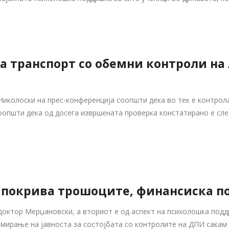
а транспорт со обемни контроли на
иколоски на прес-конференција соопшти дека во тек е контрол
оопшти дека од досега извршената проверка констатирано е сле
и покрива трошоците, финансиска п
доктор Мерџановски, а вториот е од аспект на психолошка поддр
ирање на јавноста за состојбата со контролите на ДПИ сакам 