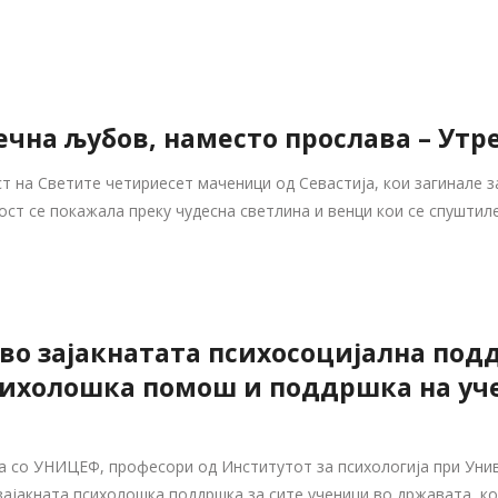
ечна љубов, наместо прослава – Утр
ст на Светите четириесет маченици од Севастија, кои загинале з
ст се покажала преку чудесна светлина и венци кои се спуштиле
 во зајакнатата психосоцијална под
сихолошка помош и поддршка на уч
 со УНИЦЕФ, професори од Институтот за психологија при Унив
зајакната психолошка поддршка за сите ученици во државата, к