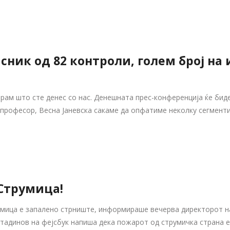
сник од 82 контроли, голем број на
рам што сте денес со нас. Денешната прес-конференција ќе бид
професор, Весна Јаневска сакаме да опфатиме неколку сегменти.
 Струмица!
мица е запалено стрниште, информираше вечерва директорот на
тадинов на фејсбук напиша дека пожарот од струмичка страна е