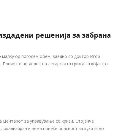
 издадени решенија за забрана
е малку од поголем обем, заедно со доктор Игор
 Првиот е во делот на лекарската грижа за којашто
 Центарот за управување со кризи, Стојанче
 локализиран и нема повеќе опасност за куќите во