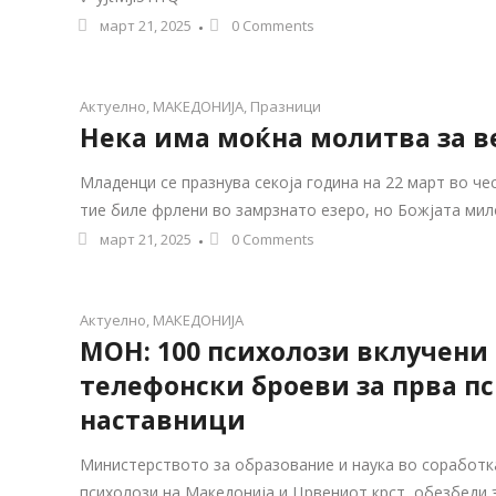
март 21, 2025
0 Comments
Актуелно
,
МАКЕДОНИЈА
,
Празници
Нека има моќна молитва за в
Младенци се празнува секоја година на 22 март во че
тие биле фрлени во замрзнато езеро, но Божјата мило
март 21, 2025
0 Comments
Актуелно
,
МАКЕДОНИЈА
МОН: 100 психолози вклучени
телефонски броеви за прва п
наставници
Министерството за образование и наука во соработка
психолози на Македонија и Црвениот крст, обезбеди 