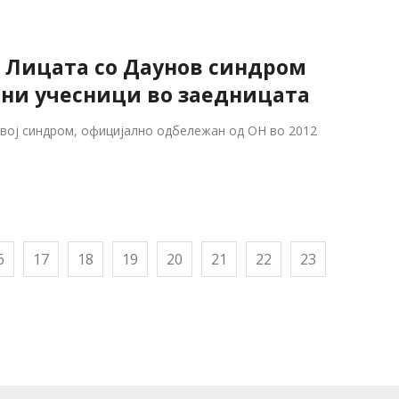
– Лицата со Даунов синдром
вни учесници во заедницата
овој синдром, официјално одбележан од ОН во 2012
6
17
18
19
20
21
22
23