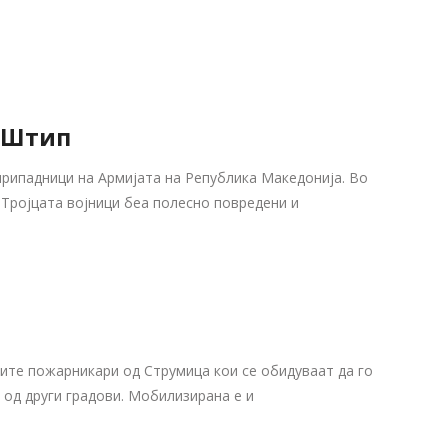
ј Штип
 припадници на Армијата на Република Македонија. Во
 Тројцата војници беа полесно повредени и
ите пожарникари од Струмица кои се обидуваат да го
 од други градови. Мобилизирана е и