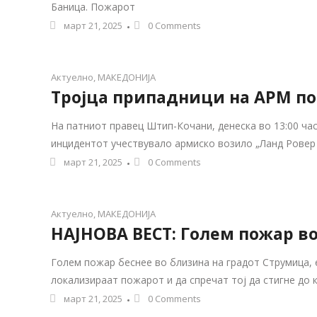
Баница. Пожарот
март 21, 2025
0 Comments
Актуелно
,
МАКЕДОНИЈА
Тројца припадници на АРМ по
На патниот правец Штип-Кочани, денеска во 13:00 час
инцидентот учествувало армиско возило „Ланд Ровер 
март 21, 2025
0 Comments
Актуелно
,
МАКЕДОНИЈА
НАЈНОВА ВЕСТ: Голем пожар в
Голем пожар беснее во близина на градот Струмица,
локализираат пожарот и да спречат тој да стигне до 
март 21, 2025
0 Comments