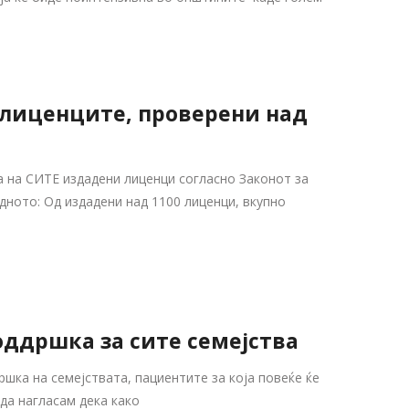
 лиценците, проверени над
а на СИТЕ издадени лиценци согласно Законот за
дното: Од издадени над 1100 лиценци, вкупно
оддршка за сите семејства
шка на семејствата, пациентите за која повеќе ќе
да нагласам дека како