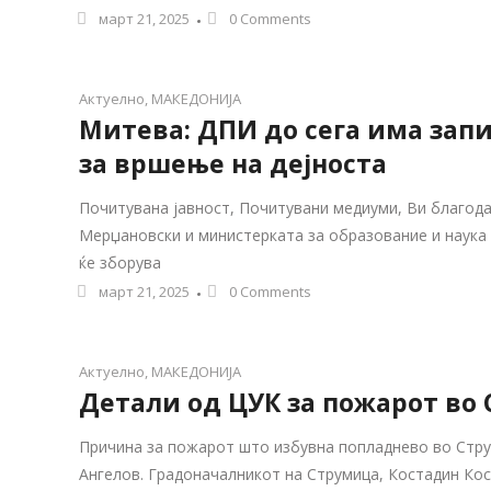
март 21, 2025
0 Comments
Актуелно
,
МАКЕДОНИЈА
Митева: ДПИ до сега има запи
за вршење на дејноста
Почитувана јавност, Почитувани медиуми, Ви благода
Мерџановски и министерката за образование и наука 
ќе зборува
март 21, 2025
0 Comments
Актуелно
,
МАКЕДОНИЈА
Детали од ЦУК за пожарот во
Причина за пожарот што избувна попладнево во Стру
Ангелов. Градоначалникот на Струмица, Костадин Кос