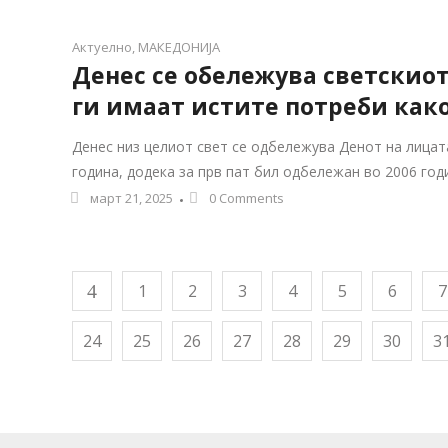
Актуелно
,
МАКЕДОНИЈА
Денес се обележува светскиот
ги имаат истите потреби как
Денес низ целиот свет се одбележува Денот на лицат
година, додека за прв пат бил одбележан во 2006 го
март 21, 2025
0 Comments
1
2
3
4
5
6
7
24
25
26
27
28
29
30
3