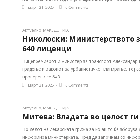
март 21, 2025
0 Comments
Актуелно
,
МАКЕДОНИЈА
Николоски: Министерството з
640 лиценци
Вицепремиерот и министер за транспорт Александар Н
градење и Законот за урбанистичко планирање. Тој с
проверени се 643
март 21, 2025
0 Comments
Актуелно
,
МАКЕДОНИЈА
Митева: Владата во целост г
Во делот на лекарската грижа за којашто ќе зборува 
информира министерката. Пред да започнам со информ