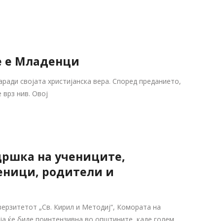
е е Младенци
аради својата христијанска вера. Според преданието,
 врз нив. Овој
дршка на учениците,
еници, родители и
ерзитетот „Св. Кирил и Методиј“, Комората на
оја ќе биде поинтензивна во општините каде голем