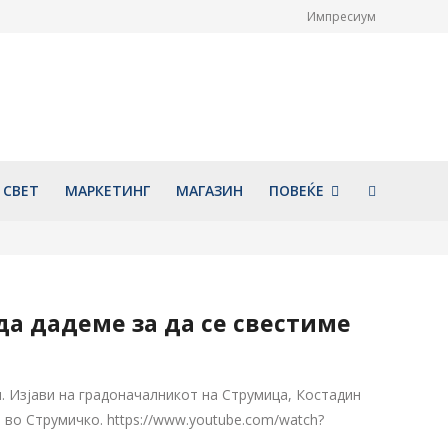
Импресиум
лната
И оваа банка ќе ги исплати
ја „Илинден“ во
јулските пензии предвреме –
та со богата
парите ќе легнат на сметките
присуство на
уште денеска
ицкоски
јули 30, 2026
26
СВЕТ
МАРКЕТИНГ
МАГАЗИН
ПОВЕЌЕ
а дадеме за да се свестиме
. Изјави на градоначалникот на Струмица, Костадин
во Струмичко. https://www.youtube.com/watch?