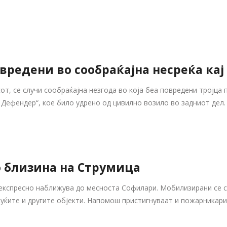
вредени во сообраќајна несреќа ка
от, се случи сообраќајна незгода во која беа повредени тројца
Дефендер“, кое било удрено од цивилно возило во задниот дел.
о близина на Струмица
 експресно наближува до месноста Софилари. Мобилизирани се с
куќите и другите објекти. Напомош пристигнуваат и пожарникари