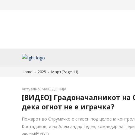
ЦЈЗ Охрид алармира: Не ја
Четири жртви од
пијте водата од изворите од
западнонилска тр
овој регион
потврдени 47 случ
инфекција
јули 30, 2026
јули 30, 2026
Home
2025
Март
(Page 11)
Актуелно
,
МАКЕДОНИЈА
[ВИДЕО] Градоначалникот на 
дека огнот не е играчка?
Пожарот во Струмичко е ставен под целосна контрола
Костадинов, и на Александар Гудев, командир на Тер
v=yJtMJl5YIYQ