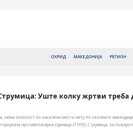
Денес се празнува Света
Традициона
еска–
маченичка Марина – Огнена
манифестаци
аи на
Марија, Дел од светите мошти
Ташмаруниш
почиваат во нејзиниот
програма и 
манастир во Албанија, на
Христијан М
планината Лонга над
јули 30, 20
Охридското Езеро
јули 30, 2026
ОХРИД
МАКЕДОНИЈА
РЕГИОН
Струмица: Уште колку жртви треба д
, нема опасност по населени места ниту по околните викендици
иторијална противпожарна единица (ТППЕ) Струмица, за пожарот 