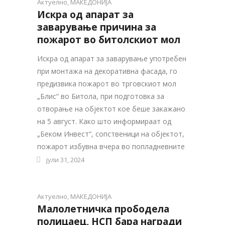
Актуелно
,
МАКЕДОНИЈА
Искра од апарат за
заварување причина за
пожарот во битолскиот мол
Искра од апарат за заварување употребен
при монтажа на декоративна фасада, го
предизвика пожарот во трговскиот мол
„Блис“ во Битола, при подготовка за
отворање на објектот кое беше закажано
на 5 август. Како што информираат од
„Беком Инвест“, сопственици на објектот,
пожарот избувна вчера во попладневните
јули 31, 2024
Актуелно
,
МАКЕДОНИЈА
Малолетничка прободела
полицаец, НСП бара награди