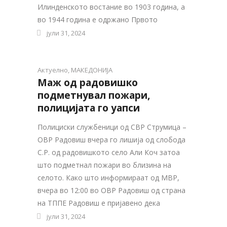
Илинденското востание во 1903 година, а
во 1944 година е одржано Првото
јули 31, 2024
Актуелно
,
МАКЕДОНИЈА
Маж од радовишко
подметнувал пожари,
полицијата го уапси
Полициски службеници од СВР Струмица –
ОВР Радовиш вчера го лишија од слобода
С.Р. од радовишкото село Али Коч затоа
што подметнал пожари во близина на
селото. Како што информираат од МВР,
вчера во 12:00 во ОВР Радовиш од страна
на ТППЕ Радовиш е пријавено дека
јули 31, 2024