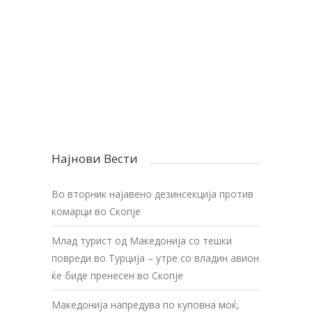
Најнови Вести
Во вторник најавено дезинсекција против
комарци во Скопје
Млад турист од Македонија со тешки
повреди во Турција – утре со владин авион
ќе биде пренесен во Скопје
Македонија напредува по куповна моќ,